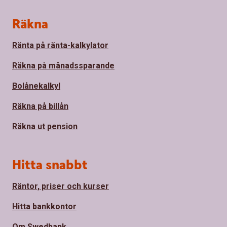
Sidfot
Räkna
Ränta på ränta-kalkylator
Räkna på månadssparande
Bolånekalkyl
Räkna på billån
Räkna ut pension
Hitta snabbt
Räntor, priser och kurser
Hitta bankkontor
Om Swedbank