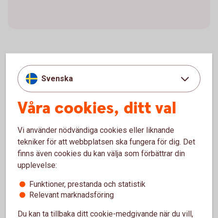
Hantera din tjänstepension i Mina
Svenska
försäkringar
Våra cookies, ditt val
Mina försäkringar är en portal där du kan se innehav,
byta fonder och ändra framtida insättningar för
Vi använder nödvändiga cookies eller liknande
sparandeförsäkringar i Swedbank Försäkring. Allt du
tekniker för att webbplatsen ska fungera för dig. Det
behöver är ett Mobilt BankID, du behöver inte ha vår
finns även cookies du kan välja som förbättrar din
internetbank eller app sedan innan.
upplevelse:
Logga in i Mina
försäkringar
Funktioner, prestanda och statistik
Relevant marknadsföring
Du kan ta tillbaka ditt cookie-medgivande när du vill,