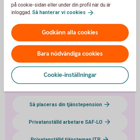
på cookie-sidan eller under din profil när du är
Gör ditt pensionsval
inloggad.
Så hanterar vi
cookies
.
Läs mer om tjänstepension i kommun och region och gör
ditt val.
Godkänn alla cookies
Pensionsvalet
Valcentralen
Bara nödvändiga cookies
Cookie-inställningar
Vilket avtalsområde tillhör du?
Så placeras din tjänstepension
Privatanställd arbetare SAF-LO
Privatanställd tjänsteman ITP