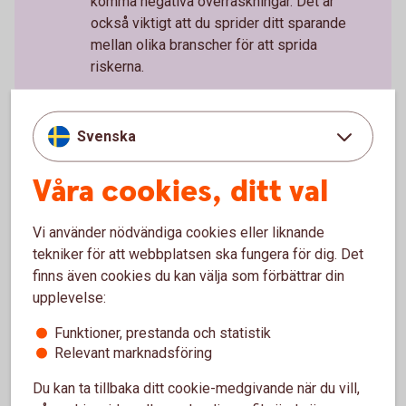
komma negativa överraskningar. Det är
också viktigt att du sprider ditt sparande
mellan olika branscher för att sprida
riskerna.
Svenska
Tips om aktier och
Våra cookies, ditt val
börsinformation
Vi använder nödvändiga cookies eller liknande
tekniker för att webbplatsen ska fungera för dig. Det
finns även cookies du kan välja som förbättrar din
Aktiellt
upplevelse:
Dagliga bolagsanalyser, börskommentarer,
Funktioner, prestanda och statistik
aktierekommendationer, förvaltarkommentarer och
Relevant marknadsföring
tips runt pension och privatekonomi.
Du kan ta tillbaka ditt cookie-medgivande när du vill,