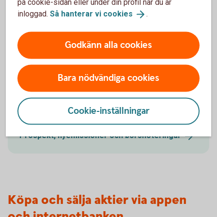
på cookie-sidan eller under din profil när du är
Aktiellt
(swedbank-aktiellt.se)
inloggad.
Så hanterar vi
cookies
.
Godkänn alla cookies
Prospekt, nyemissioner och
Bara nödvändiga cookies
börsnoteringar
Hitta olika typer av bolagshändelser som Swedbank
Cookie-inställningar
är med och arrangerar.
Prospekt, nyemissioner och
börsnoteringar
Köpa och sälja aktier via appen
och internetbanken