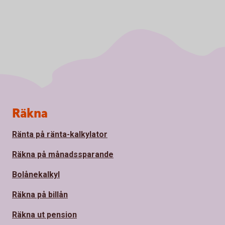
Sidfot
Räkna
Ränta på ränta-kalkylator
Räkna på månadssparande
Bolånekalkyl
Räkna på billån
Räkna ut pension