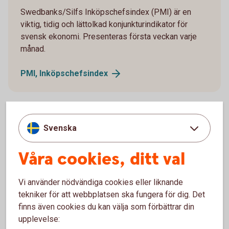
Swedbanks/Silfs Inköpschefsindex (PMI) är en
viktig, tidig och lättolkad konjunkturindikator för
svensk ekonomi. Presenteras första veckan varje
månad.
PMI,
Inköpschefsindex
Svenska
Lantbruks­barometern­
Våra cookies, ditt val
Två gånger per år, på våren och på hösten, frågar vi
svenska lantbrukare om deras syn på lönsamhet,
Vi använder nödvändiga cookies eller liknande
investeringsvilja och framtidstro. Allt samlas i
tekniker för att webbplatsen ska fungera för dig. Det
Lantbruksbarometern som har utkommit sedan 1987.
finns även cookies du kan välja som förbättrar din
upplevelse:
Lantbruksbarometern