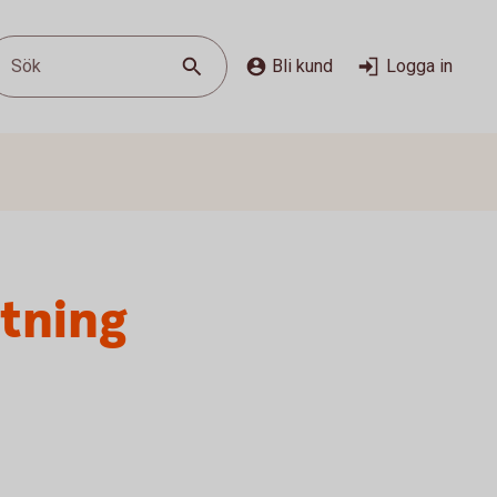
Sök
Bli kund
Logga in
stning