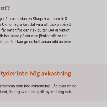
vot?
iger 1 bra, medan en Sharpekvot som är 0
 0 eller lägre kan det vara ett tecken på att
får betalt för den risk du tar. Det är viktigt
 är beräknad på när man jämför siffror för
ett par år - kan ge en helt annan bild än över
tyder inte hög avkastning
 detsamma som hög avkastning! Låg avkastning
kvot, än hög avkastning till mycket hög risk.