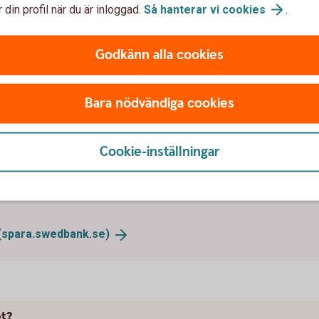
 din profil när du är inloggad.
Så hanterar vi
cookies
.
Godkänn alla cookies
ot?
stegen:
Bara nödvändiga cookies
Cookie-inställningar
ormation
(spara.swedbank.se)
ot?