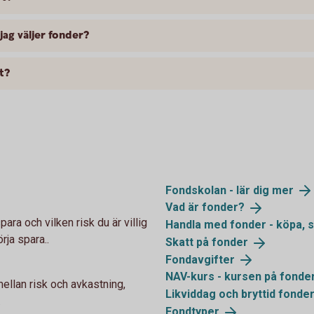
jag väljer fonder?
t?
Fondskolan - lär dig
mer
Vad är
fonder?
ara och vilken risk du är villig
Handla med fonder - köpa, s
örja spara..
Skatt på
fonder
Fondavgifter
NAV-kurs - kursen på
fonde
llan risk och avkastning,
Likviddag och bryttid
fonde
.
Fondtyper