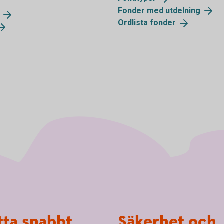
Fonder med
utdelning
Ordlista
fonder
tta snabbt
Säkerhet och