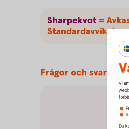
Sharpekvot
= Avkas
Standardavvikelse
V
Frågor och svar om 
Vi an
webbp
förbä
F
R
Du ka