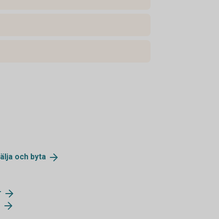
älja och
byta
r
r