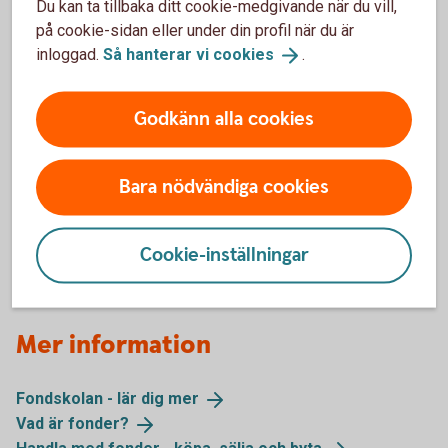
Du kan ta tillbaka ditt cookie-medgivande när du vill,
Corporate Bond Nordic High Yield B
på cookie-sidan eller under din profil när du är
Global High Dividend B
inloggad.
Så hanterar vi
cookies
.
Obligation B
Selektiv Sverige B
Stiftelsefond B (betalar alltid ut 5 procent)
Godkänn alla cookies
Sverige J
Talenten Aktiefond Mega J
Talenten Räntefond Mega B
Bara nödvändiga cookies
Global Trends J
Genomförda utdelningar
Cookie-inställningar
Mer information
Fondskolan - lär dig
mer
Vad är
fonder?