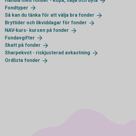
Handla med fonder - köpa, sälja och
byta
Fondtyper
Så kan du tänka för att välja bra
fonder
Bryttider och likviddagar för
fonder
NAV-kurs- kursen på
fonder
Fondavgifter
Skatt på
fonder
Sharpekvot - riskjusterad
avkastning
Ordlista
fonder