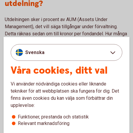
utdelning?
Utdelningen sker i procent av AUM (Assets Under
Management), det vill säga tillgångar under förvaltning.
Detta räknas sedan om till kronor per fondandel. Hur många
procent som delas ut kan skilja sig ganska mycket från
fond till fond.
Svenska
Våra cookies, ditt val
Utdelning i Swedbank Roburs
Vi använder nödvändiga cookies eller liknande
fonder
tekniker för att webbplatsen ska fungera för dig. Det
finns även cookies du kan välja som förbättrar din
upplevelse:
Här ser du vilka av Swedbanks fonder som kan komma att
ge utdelning.
Funktioner, prestanda och statistik
Relevant marknadsföring
Corporate Bond Europe B
Corporate Bond Europe High Yield B