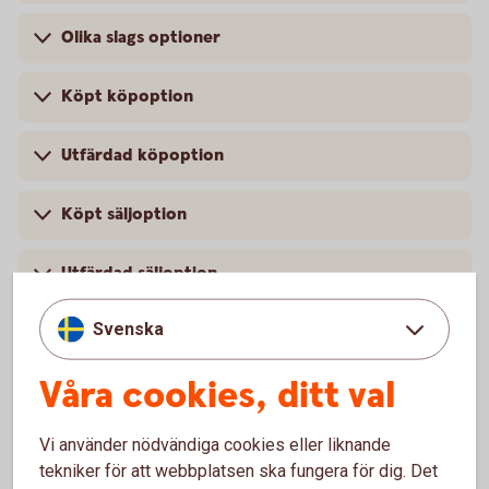
Olika slags optioner
Köpt köpoption
Utfärdad köpoption
Köpt säljoption
Utfärdad säljoption
Svenska
Covered Call – Öka din avkastning i stillastående
marknad
Våra cookies, ditt val
Fakta om optionshandel
Vi använder nödvändiga cookies eller liknande
tekniker för att webbplatsen ska fungera för dig. Det