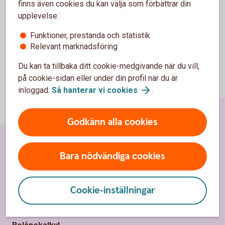
finns även cookies du kan välja som förbättrar din
upplevelse:
Funktioner, prestanda och statistik
Relevant marknadsföring
Du kan ta tillbaka ditt cookie-medgivande när du vill,
på cookie-sidan eller under din profil när du är
inloggad.
Så hanterar vi
cookies
.
Godkänn alla cookies
Bara nödvändiga cookies
Sidfot
Räkna
Ränta på ränta-kalkylator
Cookie-inställningar
Räkna på månadssparande