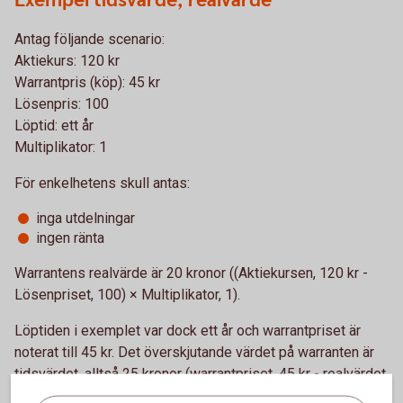
Exempel tidsvärde, realvärde
Antag följande scenario:
Aktiekurs: 120 kr
Warrantpris (köp): 45 kr
Lösenpris: 100
Löptid: ett år
Multiplikator: 1
För enkelhetens skull antas:
inga utdelningar
ingen ränta
Warrantens realvärde är 20 kronor ((Aktiekursen, 120 kr -
Lösenpriset, 100) × Multiplikator, 1).
Löptiden i exemplet var dock ett år och warrantpriset är
noterat till 45 kr. Det överskjutande värdet på warranten är
tidsvärdet, alltså 25 kronor (warrantpriset, 45 kr - realvärdet,
20 kr).