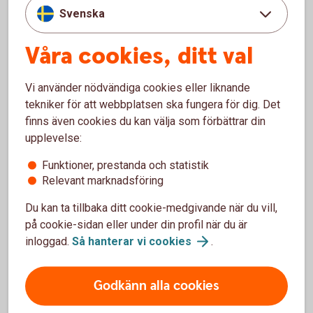
Svenska
Tidsvärdet representerar värdet en placerare vill betala för
den hävstångseffekt en warrant innebär. Förväntningar på
Våra cookies, ditt val
en framtida kursrörelse (volatilitet) är en annan viktig
komponent i tidsvärdet.
Vi använder nödvändiga cookies eller liknande
En warrant baserad på ett volatilt underliggande (ett
tekniker för att webbplatsen ska fungera för dig. Det
underliggande med hög kursrörlighet) har alltså ett högre
finns även cookies du kan välja som förbättrar din
tidsvärde än en warrant på ett underliggande med lägre
upplevelse:
kursrörlighet.
Funktioner, prestanda och statistik
Relevant marknadsföring
ITM, ATM, OTM
Du kan ta tillbaka ditt cookie-medgivande när du vill,
Begrepp som "in the money" (ITM), "at the money" (ATM)
på cookie-sidan eller under din profil när du är
och "out of the money" (OTM) används ofta för att beskriva
inloggad.
Så hanterar vi
cookies
.
hur en warrants lösenpris förhåller sig till aktuellt aktiepris.
En köpwarrant är ITM när underliggandet (till exempel
Godkänn alla cookies
aktiekursen) överstiger lösenpriset.