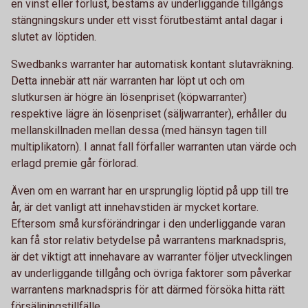
en vinst eller förlust, bestäms av underliggande tillgångs
stängningskurs under ett visst förutbestämt antal dagar i
slutet av löptiden.
Swedbanks warranter har automatisk kontant slutavräkning.
Detta innebär att när warranten har löpt ut och om
slutkursen är högre än lösenpriset (köpwarranter)
respektive lägre än lösenpriset (säljwarranter), erhåller du
mellanskillnaden mellan dessa (med hänsyn tagen till
multiplikatorn). I annat fall förfaller warranten utan värde och
erlagd premie går förlorad.
Även om en warrant har en ursprunglig löptid på upp till tre
år, är det vanligt att innehavstiden är mycket kortare.
Eftersom små kursförändringar i den underliggande varan
kan få stor relativ betydelse på warrantens marknadspris,
är det viktigt att innehavare av warranter följer utvecklingen
av underliggande tillgång och övriga faktorer som påverkar
warrantens marknadspris för att därmed försöka hitta rätt
försäljningstillfälle.