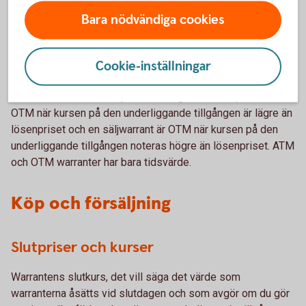
En säljwarrant är ITM när underliggandets kurs är lägre än
Bara nödvändiga cookies
lösenpriset. Det är bara warranter som är "in the money"
som har ett realvärde, alltså de warranter som har ett värde
på slutdagen.
Cookie-inställningar
En warrant är ATM när underliggandets kurs ligger på
samma nivå som lösenpriset. Slutligen är en köpwarrant
OTM när kursen på den underliggande tillgången är lägre än
lösenpriset och en säljwarrant är OTM när kursen på den
underliggande tillgången noteras högre än lösenpriset. ATM
och OTM warranter har bara tidsvärde.
Köp och försäljning
Slutpriser och kurser
Warrantens slutkurs, det vill säga det värde som
warranterna åsätts vid slutdagen och som avgör om du gör