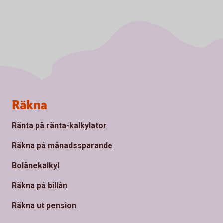
Sidfot
Räkna
Ränta på ränta-kalkylator
Räkna på månadssparande
Bolånekalkyl
Räkna på billån
Räkna ut pension