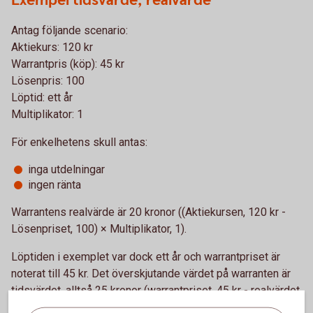
Exempel tidsvärde, realvärde
Antag följande scenario:
Aktiekurs: 120 kr
Warrantpris (köp): 45 kr
Lösenpris: 100
Löptid: ett år
Multiplikator: 1
För enkelhetens skull antas:
inga utdelningar
ingen ränta
Warrantens realvärde är 20 kronor ((Aktiekursen, 120 kr -
Lösenpriset, 100) × Multiplikator, 1).
Löptiden i exemplet var dock ett år och warrantpriset är
noterat till 45 kr. Det överskjutande värdet på warranten är
tidsvärdet, alltså 25 kronor (warrantpriset, 45 kr - realvärdet,
20 kr).