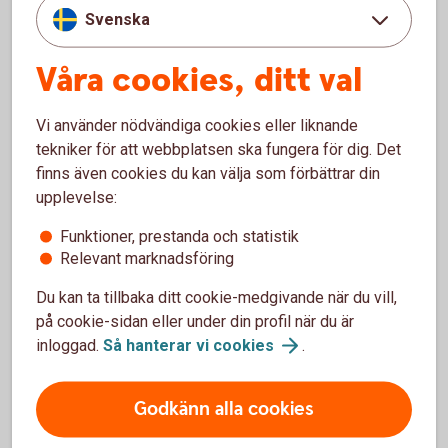
Svenska
Tidsvärdet representerar värdet en placerare vill betala för
den hävstångseffekt en warrant innebär. Förväntningar på
Våra cookies, ditt val
en framtida kursrörelse (volatilitet) är en annan viktig
komponent i tidsvärdet.
Vi använder nödvändiga cookies eller liknande
En warrant baserad på ett volatilt underliggande (ett
tekniker för att webbplatsen ska fungera för dig. Det
underliggande med hög kursrörlighet) har alltså ett högre
finns även cookies du kan välja som förbättrar din
tidsvärde än en warrant på ett underliggande med lägre
upplevelse:
kursrörlighet.
Funktioner, prestanda och statistik
Relevant marknadsföring
ITM, ATM, OTM
Du kan ta tillbaka ditt cookie-medgivande när du vill,
Begrepp som "in the money" (ITM), "at the money" (ATM)
på cookie-sidan eller under din profil när du är
och "out of the money" (OTM) används ofta för att beskriva
inloggad.
Så hanterar vi
cookies
.
hur en warrants lösenpris förhåller sig till aktuellt aktiepris.
En köpwarrant är ITM när underliggandet (till exempel
Godkänn alla cookies
aktiekursen) överstiger lösenpriset.