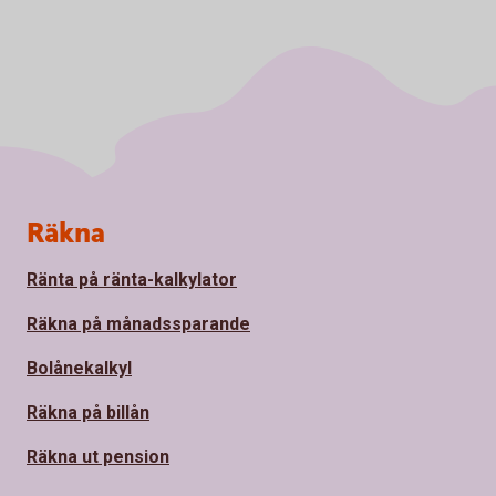
Sidfot
Räkna
Ränta på ränta-kalkylator
Räkna på månadssparande
Bolånekalkyl
Räkna på billån
Räkna ut pension