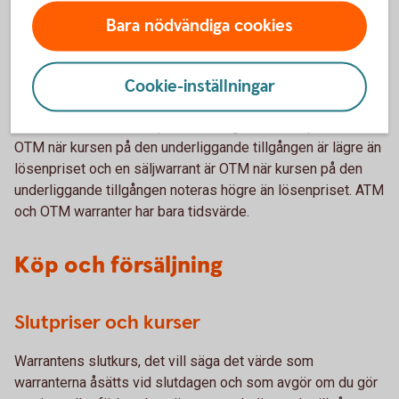
En säljwarrant är ITM när underliggandets kurs är lägre än
Bara nödvändiga cookies
lösenpriset. Det är bara warranter som är "in the money"
som har ett realvärde, alltså de warranter som har ett värde
på slutdagen.
Cookie-inställningar
En warrant är ATM när underliggandets kurs ligger på
samma nivå som lösenpriset. Slutligen är en köpwarrant
OTM när kursen på den underliggande tillgången är lägre än
lösenpriset och en säljwarrant är OTM när kursen på den
underliggande tillgången noteras högre än lösenpriset. ATM
och OTM warranter har bara tidsvärde.
Köp och försäljning
Slutpriser och kurser
Warrantens slutkurs, det vill säga det värde som
warranterna åsätts vid slutdagen och som avgör om du gör