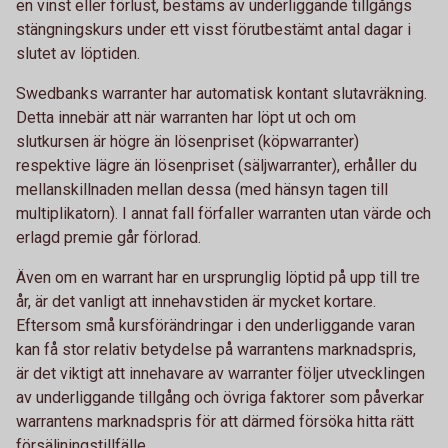
en vinst eller förlust, bestäms av underliggande tillgångs
stängningskurs under ett visst förutbestämt antal dagar i
slutet av löptiden.
Swedbanks warranter har automatisk kontant slutavräkning.
Detta innebär att när warranten har löpt ut och om
slutkursen är högre än lösenpriset (köpwarranter)
respektive lägre än lösenpriset (säljwarranter), erhåller du
mellanskillnaden mellan dessa (med hänsyn tagen till
multiplikatorn). I annat fall förfaller warranten utan värde och
erlagd premie går förlorad.
Även om en warrant har en ursprunglig löptid på upp till tre
år, är det vanligt att innehavstiden är mycket kortare.
Eftersom små kursförändringar i den underliggande varan
kan få stor relativ betydelse på warrantens marknadspris,
är det viktigt att innehavare av warranter följer utvecklingen
av underliggande tillgång och övriga faktorer som påverkar
warrantens marknadspris för att därmed försöka hitta rätt
försäljningstillfälle.