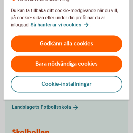
Svenska
Fotbollförbundet
Du kan ta tillbaka ditt cookie-medgivande när du vill,
på cookie-sidan eller under din profil när du är
inloggad.
Så hanterar vi
cookies
.
Landslagets Fotbollsskola
Vi är stolta sponsorer till Landslagets Fotbollsskola.
Godkänn alla cookies
Fotbollsskolan är en av Sveriges största
fotbollsskolor för barn och ungdomar och arrangeras
Bara nödvändiga cookies
av lokala föreningar runt om i landet. Den gör det
möjligt för barn i en trygg miljö få prova på fotboll
utan krav. Tillsammans med Stiftelsen Friends har vi
Cookie-inställningar
tagit fram ett inspirerande material med tips och
övningar till ungdomsledarna på Fotbollsskolan.
Landslagets
Fotbollsskola
Skolbollen