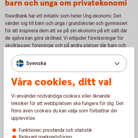
barn och unga om privatekonomi
Swedbank har ett initiativ som heter Ung ekonomi. Det
vänder sig till barn och unga i grundskolan och gymnasiet
för att inspirera dem att se på sin ekonomi på ett sätt där
de själva kan göra skillnad. Vi erbjuder föreläsningar för
skolklasser, föreningar och på andra platser där barn och
unga finns.
Svenska
Våra cookies, ditt val
Svenska Fotbollförbundet
Vi använder nödvändiga cookies eller liknande
Vi är sedan början på 80-talet nationell partner och
tekniker för att webbplatsen ska fungera för dig. Det
officiell bank åt Svenska Fotbollförbundet. För oss
finns även cookies du kan välja som förbättrar din
handlar fotboll om så mycket mer än resultat. För
upplevelse:
oss är fotboll integration, entreprenörskap,
inkludering, hälsa, jobb och jämställdhet.
Funktioner, prestanda och statistik
Relevant marknadsföring