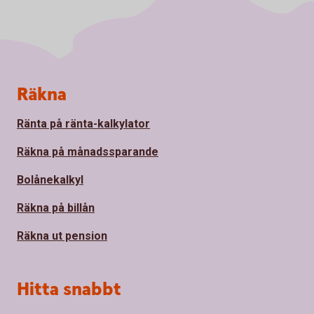
Sidfot
Räkna
Ränta på ränta-kalkylator
Räkna på månadssparande
Bolånekalkyl
Räkna på billån
Räkna ut pension
Hitta snabbt