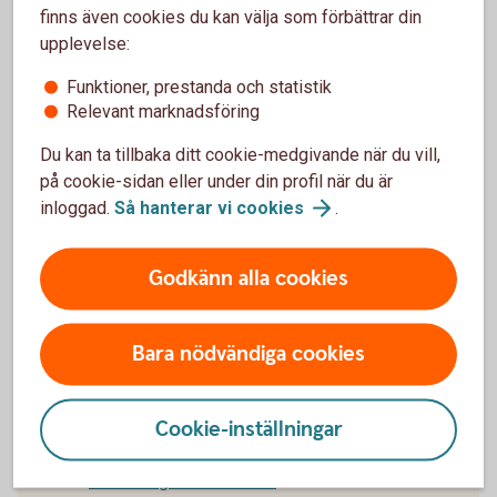
finns även cookies du kan välja som förbättrar din
Privatkonto
upplevelse:
Funktioner, prestanda och statistik
Ungdomskonto
Relevant marknadsföring
Du kan ta tillbaka ditt cookie-medgivande när du vill,
Valutakonto
på cookie-sidan eller under din profil när du är
inloggad.
Så hanterar vi
cookies
.
Anmäl konto till kontoregistret
Godkänn alla cookies
Bara nödvändiga cookies
För att se detta innehåll behöver du först
godkänna cookies för Funktioner, prestanda
Cookie-inställningar
och statistik.
Inställningar för cookies