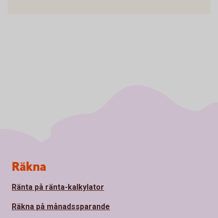
Sidfot
Räkna
Ränta på ränta-kalkylator
Räkna på månadssparande