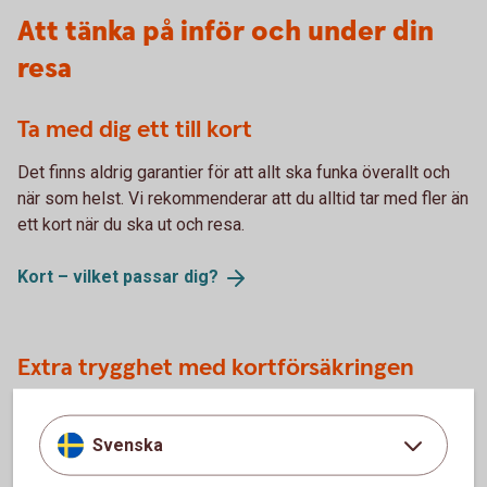
Att tänka på inför och under din
resa
Ta med dig ett till kort
Det finns aldrig garantier för att allt ska funka överallt och
när som helst. Vi rekommenderar att du alltid tar med fler än
ett kort när du ska ut och resa.
Kort – vilket passar
dig?
Extra trygghet med kortförsäkringen
När du betalar resan med kortet får du den kompletterande
kortförsäkringen från Trygg Hansa
. Den kan ge extra
Svenska
trygghet när du ska ut och resa. Fullständiga villkor hittar du