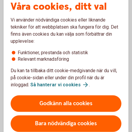
i försäkringsvillkoren kopplade till ditt kort.
Våra cookies, ditt val
Kompletterande
kortförsäkringen
Vi använder nödvändiga cookies eller liknande
tekniker för att webbplatsen ska fungera för dig. Det
finns även cookies du kan välja som förbättrar din
Behöver du spärra ditt kort?
upplevelse:
Om du förlorar ditt kort eller upptäcker obehöriga
Funktioner, prestanda och statistik
korttransaktioner ska du spärra kortet omedelbart. Du kan
Relevant marknadsföring
enkelt spärra och ersätta ditt bankkort direkt i
Du kan ta tillbaka ditt cookie-medgivande när du vill,
internetbanken eller appen, dygnet runt. Du kan också ringa
på cookie-sidan eller under din profil när du är
till oss för att spärra kortet. Kreditkort spärras alltid via
inloggad.
Så hanterar vi
cookies
.
telefon.
Spärra kort - Spärrservice bankkort och
kreditkort
Godkänn alla cookies
Bara nödvändiga cookies
Krånglar kortet på resan?