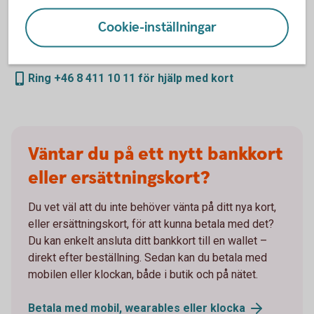
Du kan enkelt spärra och ersätta ditt bankkort direkt i
Cookie-inställningar
internetbanken eller appen, dygnet runt. Vi hjälper dig
dygnet runt om du har problem att använda ditt kort.
Ring +46 8 411 10 11 för hjälp med kort
Väntar du på ett nytt bankkort
eller ersättningskort?
Du vet väl att du inte behöver vänta på ditt nya kort,
eller ersättningskort, för att kunna betala med det?
Du kan enkelt ansluta ditt bankkort till en wallet –
direkt efter beställning. Sedan kan du betala med
mobilen eller klockan, både i butik och på nätet.
Betala med mobil, wearables eller
klocka