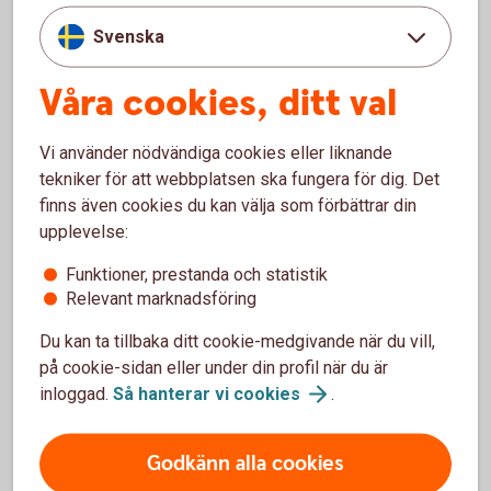
Svenska
Våra cookies, ditt val
Vi använder nödvändiga cookies eller liknande
tekniker för att webbplatsen ska fungera för dig. Det
finns även cookies du kan välja som förbättrar din
upplevelse:
Skaffa ersättningskort
Funktioner, prestanda och statistik
Om du ha slagit fel PIN-kod 3 gånger så spärras
Relevant marknadsföring
kortet och kommer att behållas av automaten
Du kan inte öppna upp ett som spärrats
Du kan ta tillbaka ditt cookie-medgivande när du vill,
Om detta skett så beställer du alltid ett nytt kort -
på cookie-sidan eller under din profil när du är
ett ersättningskort. Du får då behålla samma
inloggad.
Så hanterar vi
cookies
.
PIN-kod som till föregående kort
Godkänn alla cookies
Skaffa
ersättningskort