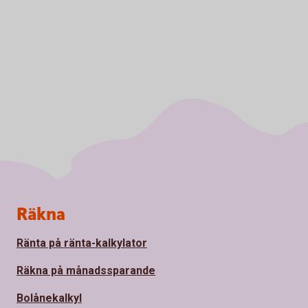
Sidfot
Räkna
Ränta på ränta-kalkylator
Räkna på månadssparande
Bolånekalkyl