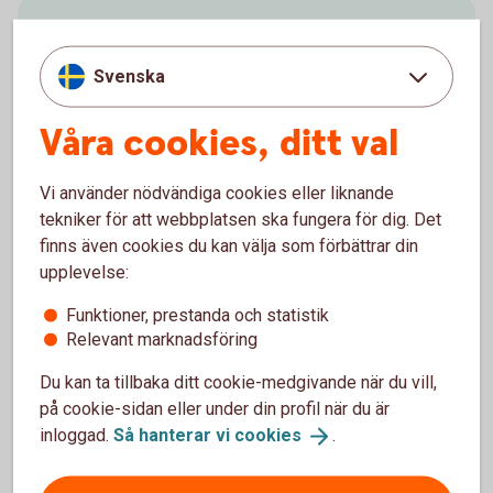
Skaffa e-sparkonto till
ungdomar
Svenska
Våra cookies, ditt val
Du öppnar enkelt e-sparkonto till ditt barn i
internetbanken eller appen.
Vi använder nödvändiga cookies eller liknande
tekniker för att webbplatsen ska fungera för dig. Det
finns även cookies du kan välja som förbättrar din
upplevelse:
Sparkonton
Funktioner, prestanda och statistik
Relevant marknadsföring
Fasträntekonto
Du kan ta tillbaka ditt cookie-medgivande när du vill,
på cookie-sidan eller under din profil när du är
inloggad.
Så hanterar vi
cookies
.
e-sparkonto