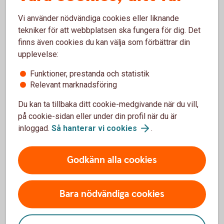
avvakta med att öppna ett Skogskonto.
Vi använder nödvändiga cookies eller liknande
tekniker för att webbplatsen ska fungera för dig. Det
Skogslikvidkonto eller skogskonto? Vi förklarar
finns även cookies du kan välja som förbättrar din
skillnaden
upplevelse:
Funktioner, prestanda och statistik
Relevant marknadsföring
Du kan ta tillbaka ditt cookie-medgivande när du vill,
Söker du istället ett
på cookie-sidan eller under din profil när du är
transaktionskonto för ditt
inloggad.
Så hanterar vi
cookies
.
företag?
Godkänn alla cookies
Läs mer här om vårt företagskonto, ett transaktionskonto
för samtliga in- och utbetalningar.
Bara nödvändiga cookies
Företagskonto