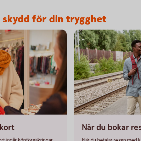
a skydd för din trygghet
Man and woman on their way on
kort
När du bokar re
rt ingår köpförsäkringar.
När du betalar resan med k