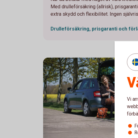
Med drulleförsäkring (allrisk), prisgarant
extra skydd och flexibilitet. Ingen självris
Drulleförsäkring, prisgaranti och för
V
Vi an
webbp
förbä
F
R