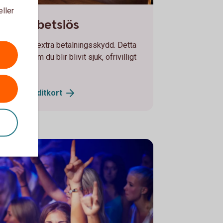
eller
 on a laptop
eller arbetslös
 teckna ett extra betalningsskydd. Detta
äkningar om du blir blivit sjuk, ofrivilligt
 sjukdom.
al- och
kreditkort