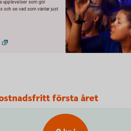
dra upplevelser som gör
ess och se vad som väntar just
k
Kampanj priceless 2
ostnadsfritt första året