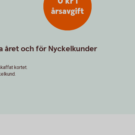
0 kr i
årsavgift
sta året och för Nyckelkunder
kaffat kortet.
kelkund.