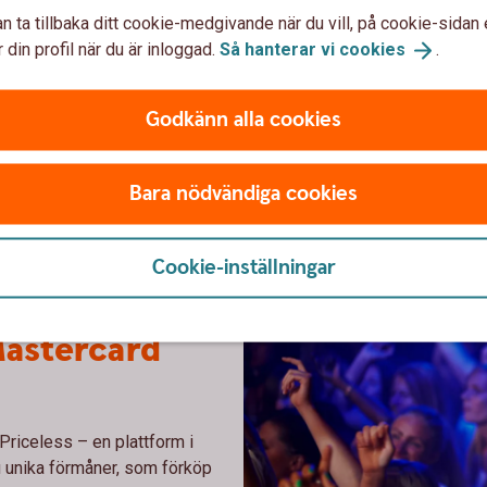
n ta tillbaka ditt cookie-medgivande när du vill, på cookie-sidan 
Two persons working together
Om du blir sjuk 
 din profil när du är inloggad.
Så hanterar vi
cookies
.
der resan eller på
Med våra kreditkort kan du
Godkänn alla cookies
, och tecknar en
gör att du kan få hjälp med r
upp till 30 000 kronor.
arbetslös och vid allvarlig
Bara nödvändiga cookies
rygghansa.se)
Betalningsskydd för bet
Cookie-inställningar
astercard
 Priceless – en plattform i
 unika förmåner, som förköp