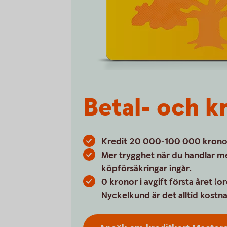
Betal- och k
Kredit 20 000-100 000 kronor, 
Mer trygghet när du handlar m
köpförsäkringar ingår.
0 kronor i avgift första året (o
Nyckelkund är det alltid kostna