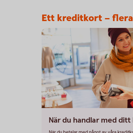
Ett kreditkort – fler
1098269502
När du handlar med ditt 
När du betalar med något av våra kreditko