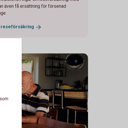
n även få ersättning för försenad
age.
s
reseförsäkring
a som