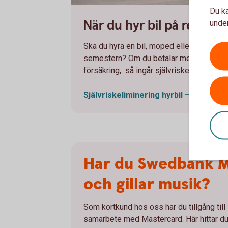
Du ka
663749719
När du hyr bil på resan
under
Ska du hyra en bil, moped eller vespa un
semestern? Om du betalar med kreditkort
försäkring, så ingår självriskeliminering 
Självriskeliminering hyrbil – villkor
(t
Har du Swedbank M
och gillar musik?
Som kortkund hos oss har du tillgång till
samarbete med Mastercard. Här hittar du