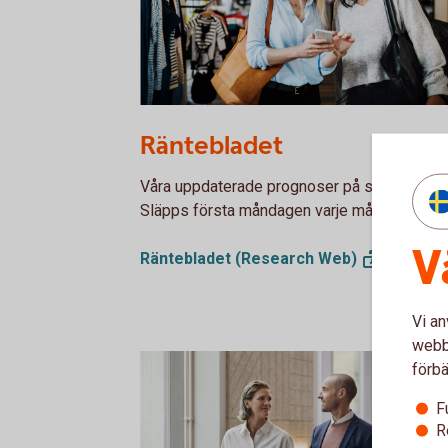
1153620594
Räntebladet
Våra uppdaterade prognoser på svenska ränt
Släpps första måndagen varje månad.
V
Räntebladet (Research
Web)
Vi an
webbp
förbä
F
R