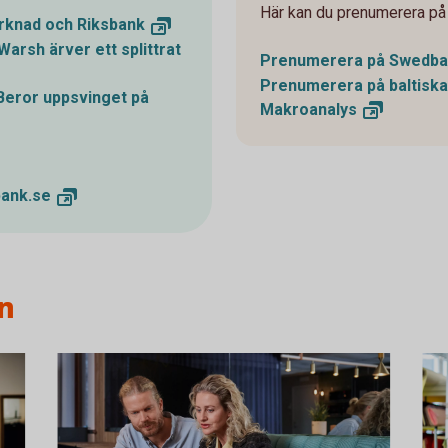
Här kan du prenumerera på 
rknad och
Riksbank
rsh ärver ett splittrat
Prenumerera på Swedb
Prenumerera på baltiska
Beror uppsvinget på
Makroanalys
ank.se
n