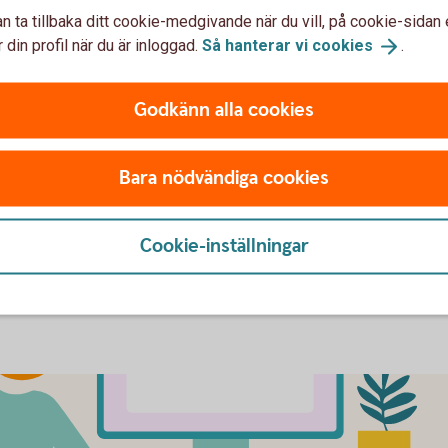
n ta tillbaka ditt cookie-medgivande när du vill, på cookie-sidan 
 din profil när du är inloggad.
Så hanterar vi
cookies
.
Godkänn alla cookies
Colleagues discussing a 3D model
Wom
Regional utblick
Fl
arm
Bara nödvändiga cookies
Halvårsvis analys om hur konjunkturutsikterna
Sna
förväntas påverka utvecklingen i åtta av
kal
Sveriges storregioner, med fokus på arbets-
stat
Cookie-inställningar
och bostadsmarknad.
Sho
Swedbank regional
inblick
Ma