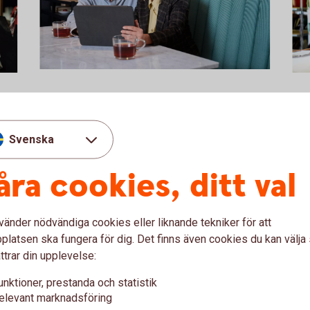
Two people having a business meeting
10
Veckobrev
Se
together
or.
Fokuserar på svensk makro, Riksbanken och
Ana
Svenska
andra händelser som är viktiga för svenska
utv
räntor och kronan. Släpps varje fredag
pro
åra cookies, ditt val
Macro
Weekly
Sek
vänder nödvändiga cookies eller liknande tekniker för att
latsen ska fungera för dig. Det finns även cookies du kan välj
ttrar din upplevelse:
unktioner, prestanda och statistik
elevant marknadsföring