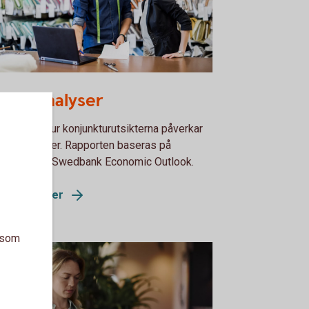
72510928
ktoranalyser
lyser om hur konjunkturutsikterna påverkar
alda sektorer. Rapporten baseras på
gnoserna i Swedbank Economic Outlook.
toranalyser
a som