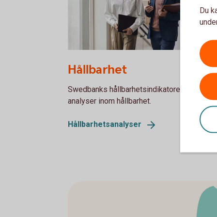
Du ka
under
Hållbarhet
Swedbanks hållbarhetsindikatorer och andra
analyser inom hållbarhet.
Hållbarhetsanalyser