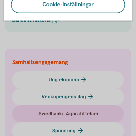
Mer information
Cookie-inställningar
Bankens
historia
Samhällsengagemang
Ung ekonomi
Veckopengens dag
Swedbanks Ägarstiftelser
Sponsring