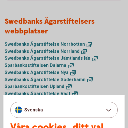
Swedbanks Ägarstiftelsers
webbplatser
Swedbanks Ägarstiftelse
Norrbotten
Swedbanks Ägarstiftelse
Norrland
Swedbanks Ägarstiftelse Jämtlands
län
Sparbanksstiftelsen
Dalarna
Swedbanks Ägarstiftelse
Nya
Swedbanks Ägarstiftelse
Söderhamn
Sparbanksstiftelsen
Upland
Swedbanks Ägarstiftelse
Väst
Sparbanksstiftelsen
Första
Sparbanksstiftelsen
Alfa
Svenska
Sparbanksstiftelsen
Kronan
Swedbanks Ägarstiftelse
Skåne
Våra cookies, ditt val