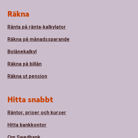
Sidfot
Räkna
Ränta på ränta-kalkylator
Räkna på månadssparande
Bolånekalkyl
Räkna på billån
Räkna ut pension
Hitta snabbt
Räntor, priser och kurser
Hitta bankkontor
Om Swedbank