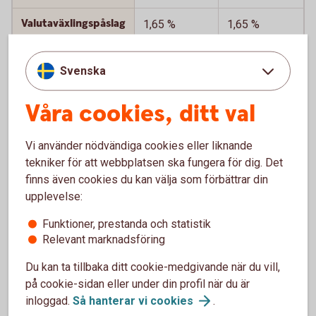
Valutaväxlingspåslag
1,65 %
1,65 %
vid uttag och köp
utomlands
Svenska
Kortet har chip
Ja
Ja
Våra cookies, ditt val
Digitala
Ja, Samsung
Ja, Apple Pay
betallösningar
Pay,
och Samsung
Vi använder nödvändiga cookies eller liknande
Fidesmo Pay
Pay
tekniker för att webbplatsen ska fungera för dig. Det
och Google
finns även cookies du kan välja som förbättrar din
Pay
upplevelse:
Funktioner, prestanda och statistik
Relevant marknadsföring
Försäkringar
Du kan ta tillbaka ditt cookie-medgivande när du vill,
på cookie-sidan eller under din profil när du är
Bankkort
Betalkort
Business
Företag
inloggad.
Så hanterar vi
cookies
.