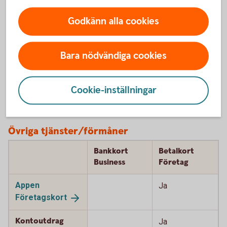
Kompletterande
Ja
Ja
Godkänn alla cookies
kortförsäkring
- på resa
Bara nödvändiga cookies
Tjänstereseförsä
Ja
kring
(entercard.se)
Cookie-inställningar
Övriga tjänster/förmåner
Bankkort
Betalkort
Business
Företag
Appen
Ja
Företagskort
Kontoutdrag
Ja