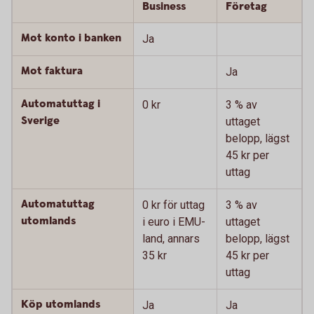
Business
Företag
Mot konto i banken
Ja
Mot faktura
Ja
Automatuttag i
0 kr
3 % av
Sverige
uttaget
belopp, lägst
45 kr per
uttag
Automatuttag
0 kr för uttag
3 % av
utomlands
i euro i EMU-
uttaget
land, annars
belopp, lägst
35 kr
45 kr per
uttag
Köp utomlands
Ja
Ja