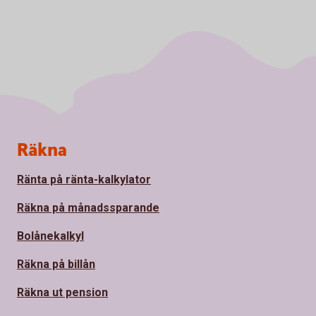
Sidfot
Räkna
Ränta på ränta-kalkylator
Räkna på månadssparande
Bolånekalkyl
Räkna på billån
Räkna ut pension