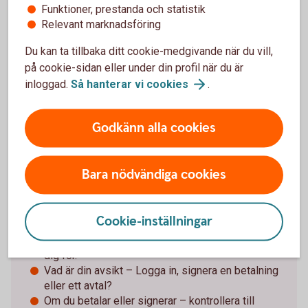
Funktioner, prestanda och statistik
Särskilt om det försvunnit pengar. Spara och
Relevant marknadsföring
dokumentera så mycket information som möjligt
för att kunna överlämna till brottsutredande
Du kan ta tillbaka ditt cookie-medgivande när du vill,
myndigheter i jakten på förövarna.
på cookie-sidan eller under din profil när du är
inloggad.
Så hanterar vi
cookies
.
Godkänn alla cookies
Tips för Mobilt BankID och
säkerhetsdosan
Bara nödvändiga cookies
Använd aldrig e-legitimation (Mobilt BankID) eller
säkerhetsdosan om någon oväntat kontaktar dig.
Läs alltid texten innan du loggar in eller
Cookie-inställningar
godkänner.
Kontrollera vem eller vilket företag du identifierar
dig för.
Vad är din avsikt – Logga in, signera en betalning
eller ett avtal?
Om du betalar eller signerar – kontrollera till