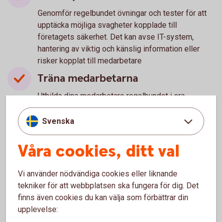
Genomför regelbundet övningar och tester för att
upptäcka möjliga svagheter kopplade till
företagets säkerhet. Det kan avse IT-system,
hantering av viktig och känslig information eller
risker kopplat till medarbetare
Träna medarbetarna
Utbilda dina medarbetare regelbundet i era
kontrollprocesser. Både för att alla ska veta hur de
ska agera i vissa situationer, och risker de bör vara
Svenska
extra uppmärksamma på. Särskilt om de innehar
känsliga positioner med större befogenhet. Till
Våra cookies, ditt val
exempel Ekonomi- eller IT-personal.
Om det ändå händer - spara
Vi använder nödvändiga cookies eller liknande
tekniker för att webbplatsen ska fungera för dig. Det
underlag
finns även cookies du kan välja som förbättrar din
Om företaget trots allt blir utsatt, kontakta
upplevelse:
omgående banken och informera vad som hänt.