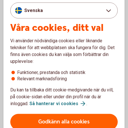
Support
Svenska
Kontakta SpeedLedger för hjälp med tjänsten.
Våra cookies, ditt val
SpeedLedger
support
Vi använder nödvändiga cookies eller liknande
tekniker för att webbplatsen ska fungera för dig. Det
finns även cookies du kan välja som förbättrar din
upplevelse:
Digital visning
Funktioner, prestanda och statistik
Relevant marknadsföring
Se en digital visning av de viktigaste funktionerna,
när det passar er.
Du kan ta tillbaka ditt cookie-medgivande när du vill,
på cookie-sidan eller under din profil när du är
Jobba smart med Speedledgers e-bokföring –
inloggad.
Så hanterar vi
cookies
.
digital
visning
Godkänn alla cookies