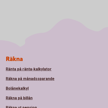
Sidfot
Räkna
Ränta på ränta-kalkylator
Räkna på månadssparande
Bolånekalkyl
Räkna på billån
Räkna ut pension