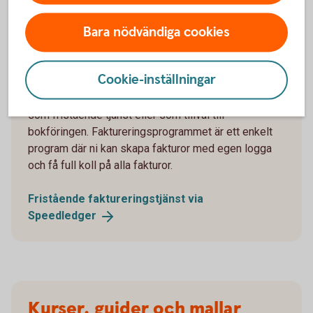
Bara nödvändiga cookies
Faktureringstjänst i samarbete
med SpeedLedger
Cookie-inställningar
SpeedLedgers faktureringsprogram kan användas
som fristående tjänst eller som tillval till
bokföringen. Faktureringsprogrammet är ett enkelt
program där ni kan skapa fakturor med egen logga
och få full koll på alla fakturor.
Fristående faktureringstjänst via
Speedledger
Kurser, guider och mallar