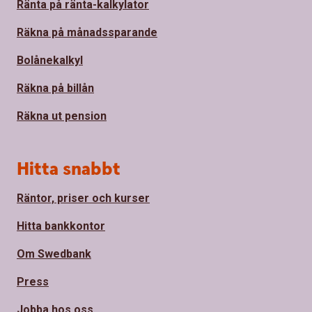
Ränta på ränta-kalkylator
Räkna på månadssparande
Bolånekalkyl
Räkna på billån
Räkna ut pension
Hitta snabbt
Räntor, priser och kurser
Hitta bankkontor
Om Swedbank
Press
Jobba hos oss