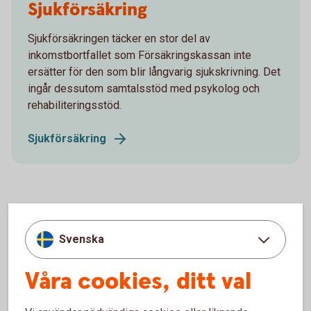
Sjukförsäkring
Sjukförsäkringen täcker en stor del av
inkomstbortfallet som Försäkringskassan inte
ersätter för den som blir långvarig sjukskrivning. Det
ingår dessutom samtalsstöd med psykolog och
rehabiliteringsstöd.
Sjukförsäkring
Individuell livförsäkring
Svenska
En livförsäkring ger din familj ett ekonomiskt skydd
Våra cookies, ditt val
om du skulle avlida innan du gått i pension.
Individuell livförsäkring