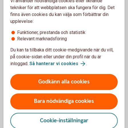
Vi använder nödvändiga cookies eller liknande
tekniker för att webbplatsen ska fungera för dig. Det
finns även cookies du kan välja som förbättrar din
upplevelse:
Funktioner, prestanda och statistik
TGL Tjänstegrupplivförsäkring
Relevant marknadsföring
Tjänstegrupplivförsäkring, även kallad TGL, ger ett
Du kan ta tillbaka ditt cookie-medgivande när du vill,
ekonomiskt skydd till familjen vid dödsfall.
på cookie-sidan eller under din profil när du är
inloggad.
Så hanterar vi cookies
.
Tjänstegrupplivförsäkring
Godkänn alla cookies
Bara nödvändiga cookies
Cookie-inställningar
För att se detta innehåll behöver du först
godkänna cookies för Funktioner, prestanda