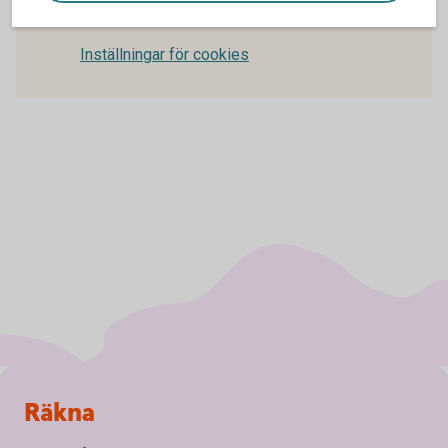
och statistik.
Inställningar för cookies
Sidfot
Räkna