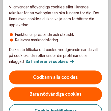
Vi använder nödvändiga cookies eller liknande
Spot transfer money
tekniker för att webbplatsen ska fungera för dig. Det
Ta betalt med Swish
finns även cookies du kan välja som förbättrar din
upplevelse:
Erbjud dina kunder att swisha! Swish Handel
förenklar framför allt för e-handelsföretag
Funktioner, prestanda och statistik
som har fler betalsätt, kassa och/eller
Relevant marknadsföring
varukorg för utcheckning. Dra också nytta av
Du kan ta tillbaka ditt cookie-medgivande när du vill,
Swish Företagsapp för ännu smidigare och
på cookie-sidan eller under din profil när du är
säkrare transaktioner.
inloggad.
Så hanterar vi
cookies
.
Swish
Handel
Godkänn alla cookies
Bara nödvändiga cookies