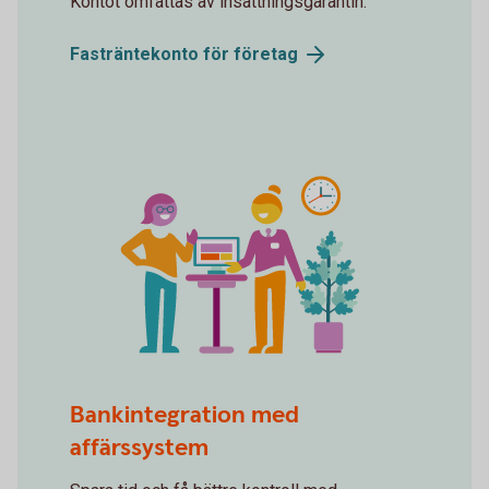
Kontot omfattas av insättningsgarantin.
Fasträntekonto för
företag
Counseling
Bankintegration med
affärssystem