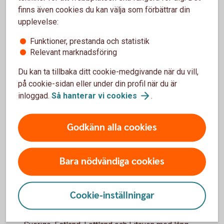
Vid utlandsaffärer uppkommer ofta valutaflöden i
finns även cookies du kan välja som förbättrar din
annan valuta. Vi har flertal produkter och tjänster som
upplevelse:
hjälper er hantera er valuta och valutarisk på ett
Funktioner, prestanda och statistik
effektivt vis.
Relevant marknadsföring
Kontakta er kundansvarig eller bankkontor för att
Du kan ta tillbaka ditt cookie-medgivande när du vill,
höra mer.
på cookie-sidan eller under din profil när du är
inloggad.
Så hanterar vi
cookies
.
Valutasäkra er
affär
Godkänn alla cookies
Varför välja oss som partner?
Bara nödvändiga cookies
Fullsortimentsbank på våra
hemmamarknader
Cookie-inställningar
Vi är en fullsortimentsbank på våra hemmamarknader