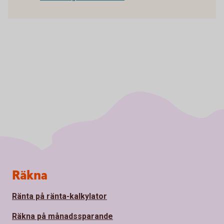
Sidfot
Räkna
Ränta på ränta-kalkylator
Räkna på månadssparande