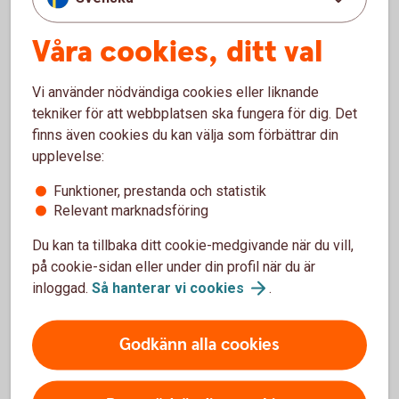
Vad betyder ERP?
Våra cookies, ditt val
ERP står för Enterprise Resource Planning – på svenska
Vi använder nödvändiga cookies eller liknande
affärssystem. Det är ett affärssystem, alltså ett IT-system,
tekniker för att webbplatsen ska fungera för dig. Det
som hjälper företag att hantera olika delar av verksamheten,
finns även cookies du kan välja som förbättrar din
som ekonomi, HR, logistik eller tillverkning. De finns i
upplevelse:
många former – från små bokföringsprogram till
avancerade system för stora företag.
Funktioner, prestanda och statistik
Relevant marknadsföring
När vi pratar om ERP-system inkluderar vi också andra
system där en bankkoppling kan vara till nytta – till
Du kan ta tillbaka ditt cookie-medgivande när du vill,
exempel lönesystem, fastighetssystem eller enklare
på cookie-sidan eller under din profil när du är
redovisnings- och bokföringsprogram.
inloggad.
Så hanterar vi
cookies
.
Godkänn alla cookies
Bankintegration av ERP