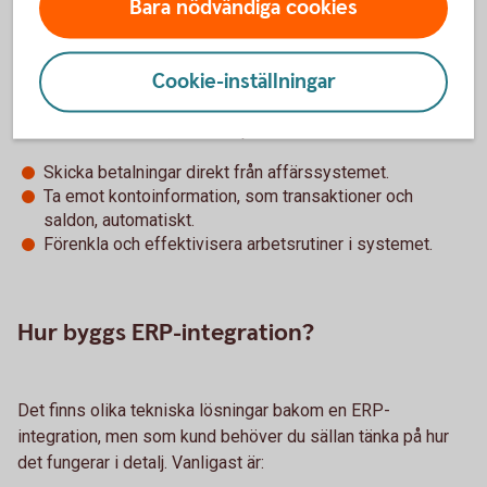
Bara nödvändiga cookies
ERP-integration – eller bankkoppling – betyder att
affärssystemet kopplas ihop med banken. Syftet med
integrationen kan skilja sig åt mellan olika system och
Cookie-inställningar
banker. Bland annat gör en bankintegration det möjligt att
automatisera flöden, till exempel:
Skicka betalningar direkt från affärssystemet.
Ta emot kontoinformation, som transaktioner och
saldon, automatiskt.
Förenkla och effektivisera arbetsrutiner i systemet.
Hur byggs ERP-integration?
Det finns olika tekniska lösningar bakom en ERP-
integration, men som kund behöver du sällan tänka på hur
det fungerar i detalj. Vanligast är: