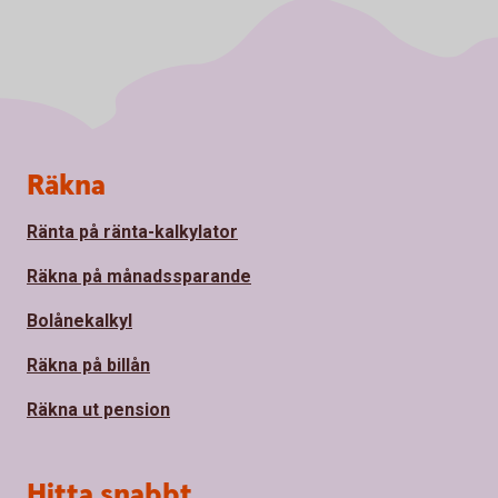
Sidfot
Räkna
Ränta på ränta-kalkylator
Räkna på månadssparande
Bolånekalkyl
Räkna på billån
Räkna ut pension
Hitta snabbt