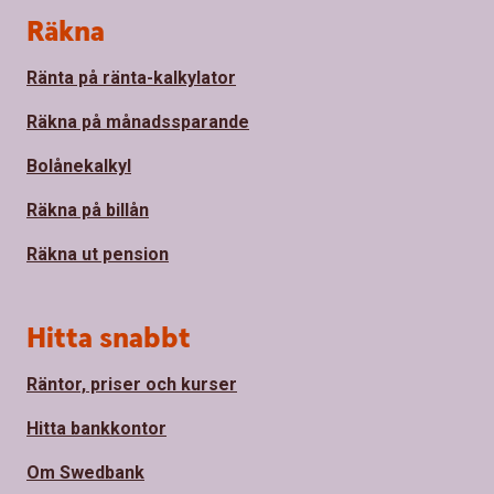
Sidfot
Räkna
Ränta på ränta-kalkylator
Räkna på månadssparande
Bolånekalkyl
Räkna på billån
Räkna ut pension
Hitta snabbt
Räntor, priser och kurser
Hitta bankkontor
Om Swedbank