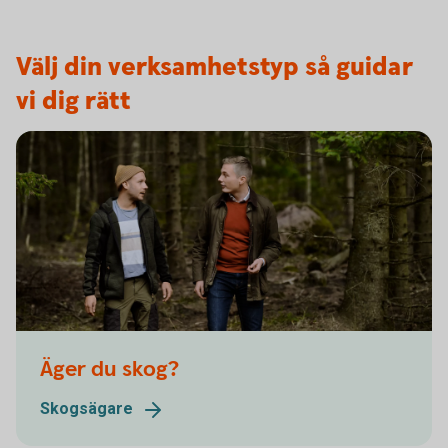
Välj din verksamhetstyp så guidar
vi dig rätt
Äger du skog?
Skogsägare