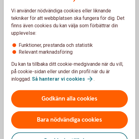
lägga ned sin verksamhet.
Vi använder nödvändiga cookies eller liknande
Skogs- och
lantbruksbarometrar
tekniker för att webbplatsen ska fungera för dig. Det
finns även cookies du kan välja som förbättrar din
upplevelse:
Funktioner, prestanda och statistik
Relevant marknadsföring
Tips och inspiration för dig som
Du kan ta tillbaka ditt cookie-medgivande när du vill,
skog- och lantbrukare
på cookie-sidan eller under din profil när du är
inloggad.
Så hanterar vi
cookies
.
Godkänn alla cookies
Bara nödvändiga cookies