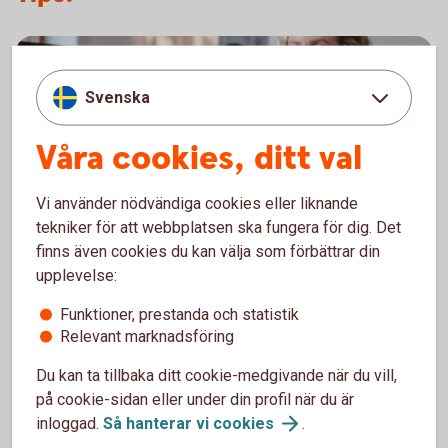
Svenska
Våra cookies, ditt val
Vi använder nödvändiga cookies eller liknande
tekniker för att webbplatsen ska fungera för dig. Det
finns även cookies du kan välja som förbättrar din
Ramavtalsportalen – för dig med
upplevelse:
ramavtal inom leasing
Funktioner, prestanda och statistik
Relevant marknadsföring
Ramavtalsportalen gör hanteringen av
leasingärenden enklare, smidigare och mer
Du kan ta tillbaka ditt cookie-medgivande när du vill,
effektiv.
på cookie-sidan eller under din profil när du är
inloggad.
Så hanterar vi
cookies
.
Information och funktioner samlat på ett ställe.