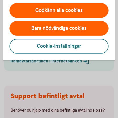
Följ status på dina ärenden digitalt, ladda ner
rapporter och administrera användare.
Godkänn alla cookies
Digital signering av dokument gör processen
både smidigare och tryggare.
Frigör tid med kortare ledtider.
Bara nödvändiga cookies
Du som redan har åtkomst når portalen genom att
klicka på Logga in – Objektfinansiering – Portal
Cookie-inställningar
Leasing och Avbetalning.
Ramavtalsportalen i
internetbanken
Support befintligt avtal
Behöver du hjälp med dina befintliga avtal hos oss?