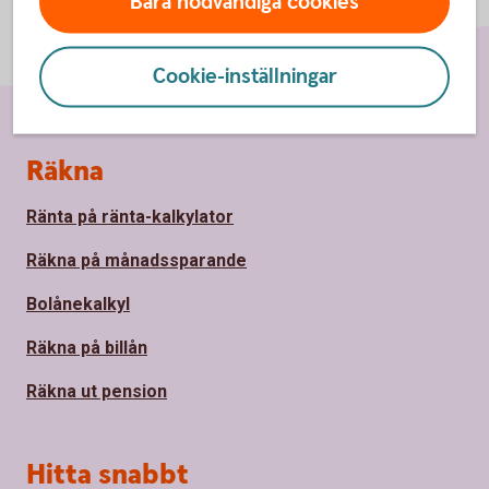
Bara nödvändiga cookies
Cookie-inställningar
Sidfot
Räkna
Ränta på ränta-kalkylator
Räkna på månadssparande
Bolånekalkyl
Räkna på billån
Räkna ut pension
Hitta snabbt