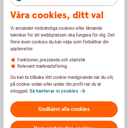
Fler företagslån
Våra cookies, ditt val
Fastighetslån i Swedbank
Hypotek
Vi använder nödvändiga cookies eller liknande
tekniker för att webbplatsen ska fungera för dig. Det
finns även cookies du kan välja som förbättrar din
För att se detta innehåll behöver du först
upplevelse:
godkänna cookies för Funktioner, prestanda
Funktioner, prestanda och statistik
och statistik.
Relevant marknadsföring
Inställningar för cookies
Du kan ta tillbaka ditt cookie-medgivande när du vill,
på cookie-sidan eller under din profil när du är
inloggad.
Så hanterar vi
cookies
.
Godkänn alla cookies