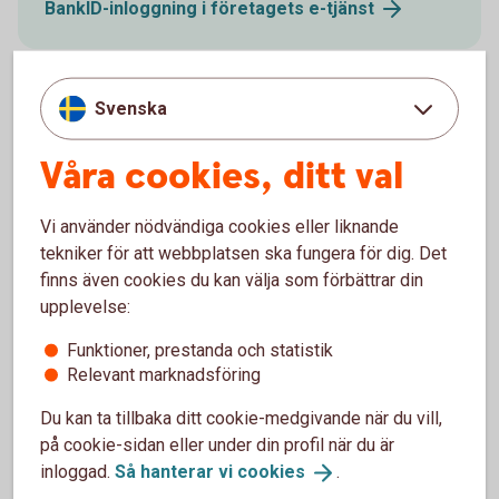
BankID-inloggning i företagets
e-tjänst
Svenska
Digital Support
Våra cookies, ditt val
Öppet måndag-fredag 08.00-20.00, lördag-söndag
Vi använder nödvändiga cookies eller liknande
08.00-18.00 (stängt storhelger)
tekniker för att webbplatsen ska fungera för dig. Det
finns även cookies du kan välja som förbättrar din
Digital
support
upplevelse:
Funktioner, prestanda och statistik
Relevant marknadsföring
Du kan ta tillbaka ditt cookie-medgivande när du vill,
För att se detta innehåll behöver du först
godkänna cookies för Funktioner, prestanda
på cookie-sidan eller under din profil när du är
och statistik.
inloggad.
Så hanterar vi
cookies
.