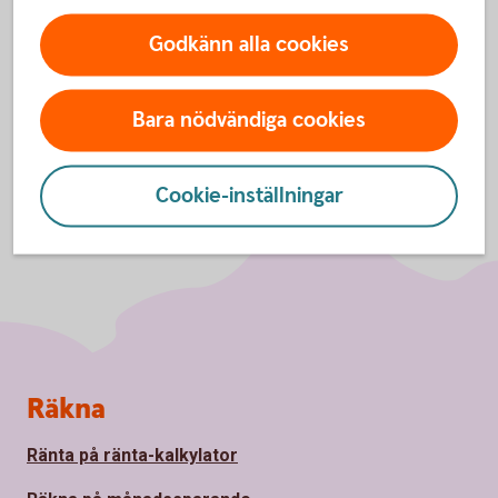
Inställningar för cookies
Godkänn alla cookies
Bara nödvändiga cookies
Cookie-inställningar
Sidfot
Räkna
Ränta på ränta-kalkylator