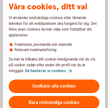
Våra cookies, ditt val
Vi använder nödvändiga cookies eller liknande
tekniker för att webbplatsen ska fungera för dig. Det
finns även cookies du kan välja som förbättrar din
Betala löner
upplevelse:
Funktioner, prestanda och statistik
Löner och andra utbetalningar
Relevant marknadsföring
Du kan ta tillbaka ditt cookie-medgivande när du vill,
Att betala ut lön i rätt tid är lika viktigt för dig som
på cookie-sidan eller under din profil när du är
arbetsgivare som för de anställda. Vi har lönetjänster
inloggad.
Så hanterar vi cookies
.
som passar oavsett antal anställda.
Löner och andra utbetalningar
Godkänn alla cookies
Bara nödvändiga cookies