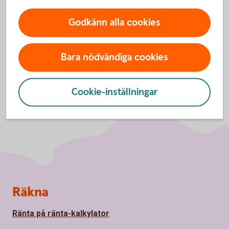
Inställningar för cookies
Godkänn alla cookies
Bara nödvändiga cookies
Cookie-inställningar
Sidfot
Räkna
Ränta på ränta-kalkylator