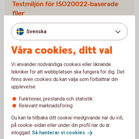
Testmiljön för ISO20022-baserade
filer
Validex kan användas av Swedbank och
Svenska
sparbankernas kunder och tjänsteleverantörer för att
kontrollera att ISO 20022-meddelanden är korrekt
Våra cookies, ditt val
implementerade enligt Swedbanks ”ISO 20022
Message Implementation Guidelines" (MIG).
Vi använder nödvändiga cookies eller liknande
tekniker för att webbplatsen ska fungera för dig. Det
Testmiljön för ISO20022- baserade filer -
finns även cookies du kan välja som förbättrar din
Validex
upplevelse:
Funktioner, prestanda och statistik
Relevant marknadsföring
Du kan ta tillbaka ditt cookie-medgivande när du vill,
För att se detta innehåll behöver du först
på cookie-sidan eller under din profil när du är
godkänna cookies för Funktioner, prestanda
inloggad.
Så hanterar vi
cookies
.
och statistik.