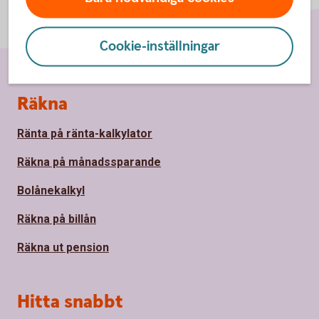
Cookie-inställningar
Sidfot
Räkna
Ränta på ränta-kalkylator
Räkna på månadssparande
Bolånekalkyl
Räkna på billån
Räkna ut pension
Hitta snabbt