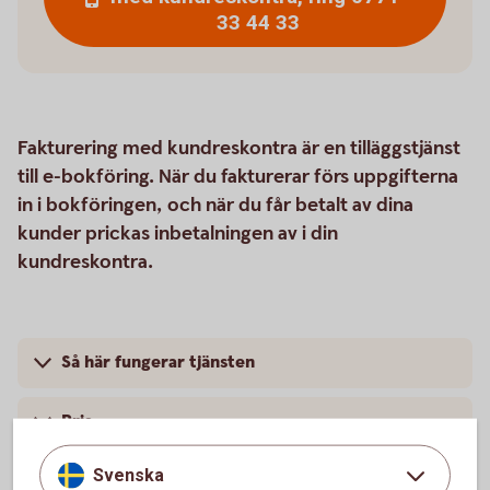
33 44 33
Fakturering med kundreskontra är en tilläggstjänst
till e-bokföring. När du fakturerar förs uppgifterna
in i bokföringen, och när du får betalt av dina
kunder prickas inbetalningen av i din
kundreskontra.
Så här fungerar tjänsten
Pris
Svenska
Kontakta oss