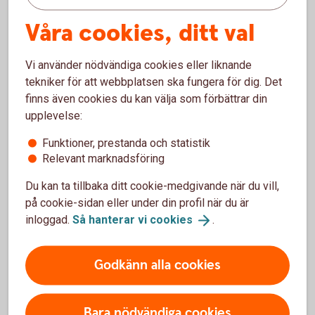
Våra cookies, ditt val
Support
Vi använder nödvändiga cookies eller liknande
tekniker för att webbplatsen ska fungera för dig. Det
finns även cookies du kan välja som förbättrar din
För att se detta innehåll behöver du först
upplevelse:
godkänna cookies för Funktioner, prestanda
och statistik.
Funktioner, prestanda och statistik
Relevant marknadsföring
Inställningar för cookies
Du kan ta tillbaka ditt cookie-medgivande när du vill,
på cookie-sidan eller under din profil när du är
inloggad.
Så hanterar vi
cookies
.
Godkänn alla cookies
Bara nödvändiga cookies