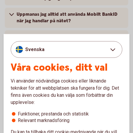
Uppmanas jag alltid att använda Mobilt BankID
när jag handlar på nätet?
Vilka företagskort är ansluta till tjänsten?
Svenska
Kan jag använda mitt kort i en butik som inte är
ansluten till tjänsten?
Våra cookies, ditt val
Hur gör jag om jag saknar en smartphone eller
Vi använder nödvändiga cookies eller liknande
surfplatta?
tekniker för att webbplatsen ska fungera för dig. Det
finns även cookies du kan välja som förbättrar din
upplevelse:
Funktioner, prestanda och statistik
Mer information
Relevant marknadsföring
Mobilt
BankID
Du kan ta tillbaka ditt cookie-medgivande när du vill,