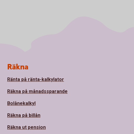
Sidfot
Räkna
Ränta på ränta-kalkylator
Räkna på månadssparande
Bolånekalkyl
Räkna på billån
Räkna ut pension