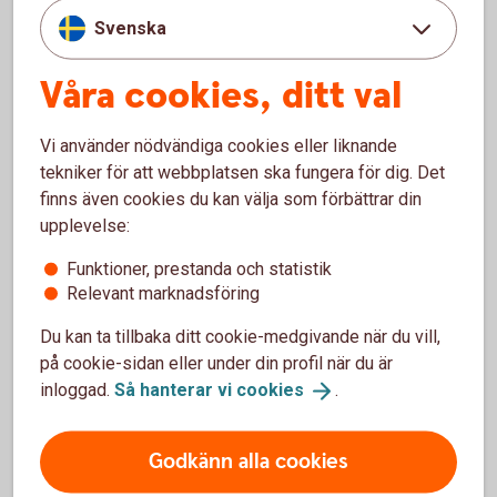
Svenska
Har ni frågor?
Våra cookies, ditt val
Välkommen att skicka oss ett meddelande i
internetbanken eller appen. Det går även bra att ringa
Vi använder nödvändiga cookies eller liknande
oss.
tekniker för att webbplatsen ska fungera för dig. Det
finns även cookies du kan välja som förbättrar din
Kontakta oss för
rådgivning
upplevelse:
Funktioner, prestanda och statistik
Relevant marknadsföring
Du kan ta tillbaka ditt cookie-medgivande när du vill,
Skaffa checkkredit
på cookie-sidan eller under din profil när du är
inloggad.
Så hanterar vi
cookies
.
Ansök om
checkkredit
Godkänn alla cookies