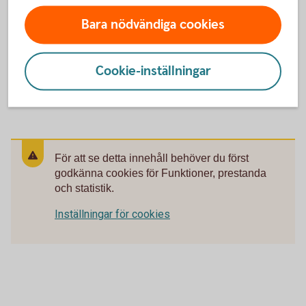
Bara nödvändiga cookies
Skaffa fakturabelåning
Cookie-inställningar
Ansök om
fakturabelåning
För att se detta innehåll behöver du först
godkänna cookies för Funktioner, prestanda
och statistik.
Inställningar för cookies