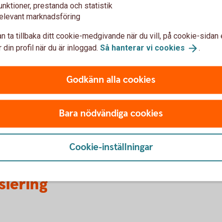
unktioner, prestanda och statistik
08-58 59 86 60
elevant marknadsföring
finansbolagskrediter@s
n ta tillbaka ditt cookie-medgivande när du vill, på cookie-sidan 
 din profil när du är inloggad.
Så hanterar vi
cookies
.
Öppettider:
Vardagar 9–15 (lunchstäng
Godkänn alla cookies
Adress:
Swedbank
Leasing & Avbetalning
Bara nödvändiga cookies
105 34 Stockholm
Cookie-inställningar
siering