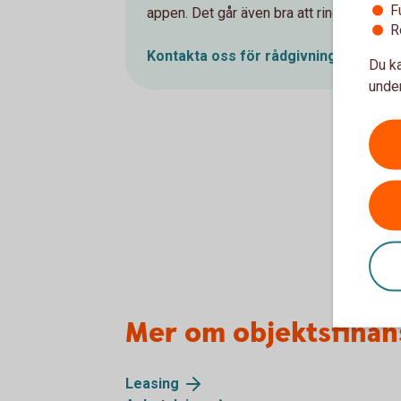
F
appen. Det går även bra att ringa oss.
R
Kontakta oss för
rådgivning
Du ka
under
Mer om objektsfinan
Leasing