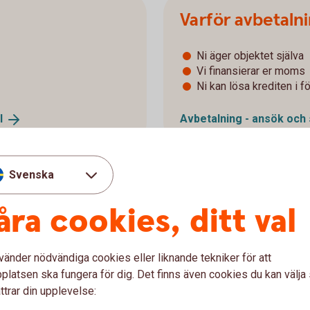
Varför avbetaln
Ni äger objektet själva
Vi finansierar er moms
Ni kan lösa krediten i fö
l
Avbetalning - ansök och
Svenska
h avbetalning?
åra cookies, ditt val
vänder nödvändiga cookies eller liknande tekniker för att
Hjälp med avtal
latsen ska fungera för dig. Det finns även cookies du kan välj
ttrar din upplevelse:
 i internetbanken eller
Hör av er om ni behöver hjä