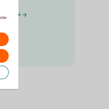
wedbank.
se
eller
t 12–13).