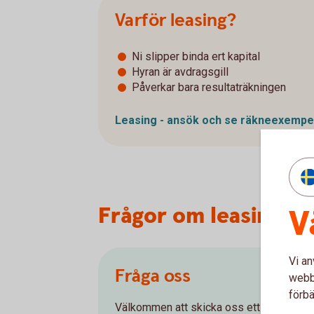
Varför leasing?
Ni slipper binda ert kapital
Hyran är avdragsgill
Påverkar bara resultaträkningen
Leasing - ansök och se
räkneexempe
Frågor om leasing oc
V
Vi an
Fråga oss
webbp
förbä
Välkommen att skicka oss ett meddelande