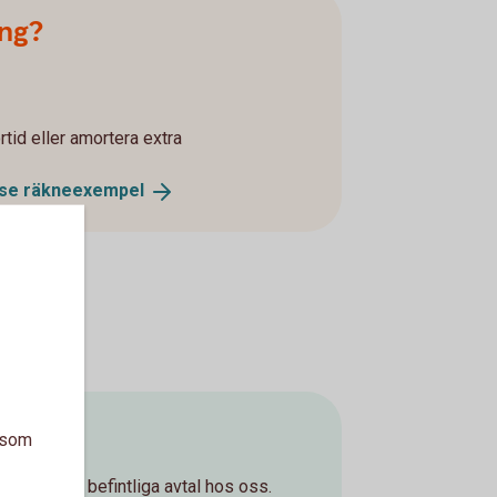
ing?
rtid eller amortera extra
 se
räkneexempel
a som
lp med era befintliga avtal hos oss.