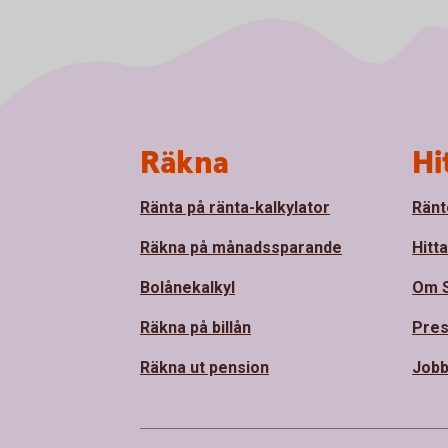
Sidfot
Räkna
Hi
Ränta på ränta-kalkylator
Ränt
Räkna på månadssparande
Hitt
Bolånekalkyl
Om 
Räkna på billån
Pre
Räkna ut pension
Jobb