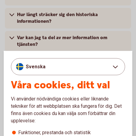
Hur långt sträcker sig den historiska
informationen?
Var kan jag ta del av mer information om
tjänsten?
Vart vänder jag mig vid frågor om
Svenska
Likviditetsöversikten?
Våra cookies, ditt val
För dig med valutakoncernkonto
Vi använder nödvändiga cookies eller liknande
tekniker för att webbplatsen ska fungera för dig. Det
finns även cookies du kan välja som förbättrar din
Hur ser jag och sorterar min valutakoncern?
upplevelse:
Hur ser jag likviditeten för alla mina konton och
Funktioner, prestanda och statistik