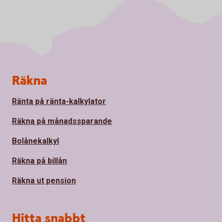
Sidfot
Räkna
Ränta på ränta-kalkylator
Räkna på månadssparande
Bolånekalkyl
Räkna på billån
Räkna ut pension
Hitta snabbt