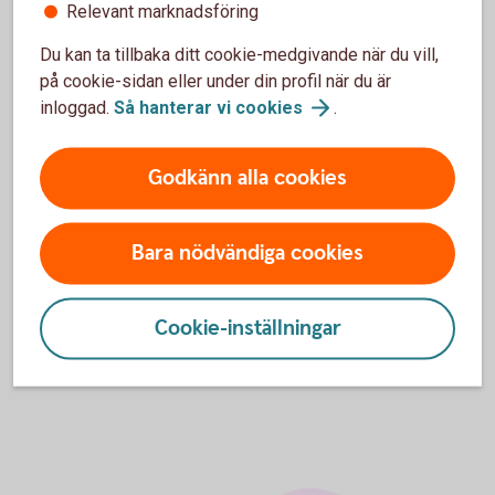
min valutakoncern?
Relevant marknadsföring
Du kan ta tillbaka ditt cookie-medgivande när du vill,
Hur skapar jag en intern kontogrupp?
på cookie-sidan eller under din profil när du är
inloggad.
Så hanterar vi
cookies
.
Godkänn alla cookies
För att se detta innehåll behöver du först
godkänna cookies för Funktioner, prestanda
och statistik.
Bara nödvändiga cookies
Inställningar för cookies
Cookie-inställningar