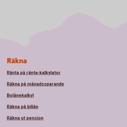
Sidfot
Räkna
Ränta på ränta-kalkylator
Räkna på månadssparande
Bolånekalkyl
Räkna på billån
Räkna ut pension