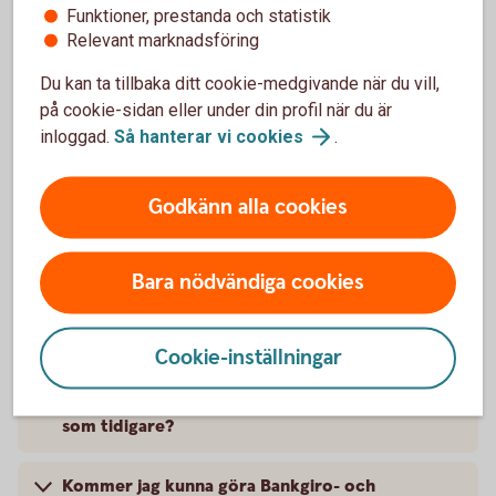
förändringar finns
Funktioner, prestanda och statistik
lite längre ner på
Relevant marknadsföring
sidan!
Du kan ta tillbaka ditt cookie-medgivande när du vill,
på cookie-sidan eller under din profil när du är
inloggad.
Så hanterar vi
cookies
.
Godkänn alla cookies
Frågor och svar om ISO 20022
Bara nödvändiga cookies
Betala
Cookie-inställningar
Kommer jag att kunna göra kontoöverföringar
som tidigare?
Kommer jag kunna göra Bankgiro- och