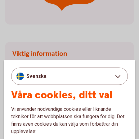
Viktig information
Bankgironummer och Plusgironummer kommer
att finnas kvar
Svenska
OCR som fakturareferens kvarstår
Det blir obligatoriskt att ange
Våra cookies, ditt val
betalningsmottagarens namn vid
kontoöverföringar, löneutbetalningar och vid
bankgiro- och plusgirobetalning
Vi använder nödvändiga cookies eller liknande
tekniker för att webbplatsen ska fungera för dig. Det
finns även cookies du kan välja som förbättrar din
upplevelse:
Fler viktiga