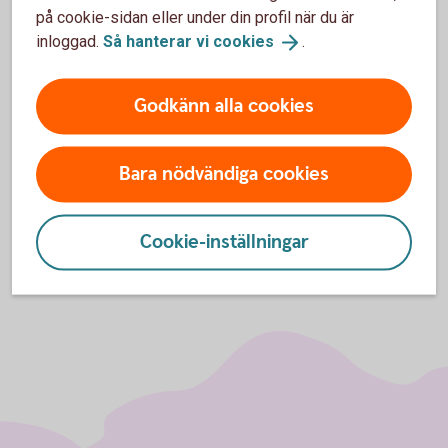
på cookie-sidan eller under din profil när du är
Mer information om Swish
inloggad.
Så hanterar vi
cookies
.
företagsapp
Godkänn alla cookies
Skaffa Swish företagsapp och läs mer om
appen
Tjänsten Swish Handel - läs mer om och beställ
Bara nödvändiga cookies
tjänsten
Cookie-inställningar