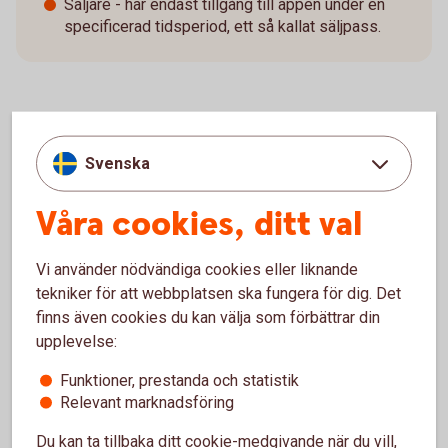
Säljare - har endast tillgång till appen under en
specificerad tidsperiod, ett så kallat säljpass.
Det kan ni göra med Swish
Svenska
företagsapp
Våra cookies, ditt val
Administrera användare och fördela arbetspass
Vi använder nödvändiga cookies eller liknande
tekniker för att webbplatsen ska fungera för dig. Det
Se inkommande betalningar
finns även cookies du kan välja som förbättrar din
upplevelse:
Göra återbetalningar
Funktioner, prestanda och statistik
Relevant marknadsföring
Du kan ta tillbaka ditt cookie-medgivande när du vill,