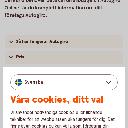
din kund behöver bevaka förfallodagen. I Autogiro
Online får du komplett information om ditt
företags Autogiro.
Så här fungerar Autogiro
Pris
Svenska
För att se detta innehåll behöver du först
godkänna cookies för Funktioner, prestanda
Våra cookies, ditt val
och statistik.
Inställningar för cookies
Vi använder nödvändiga cookies eller liknande
tekniker för att webbplatsen ska fungera för dig. Det
finns även cookies du kan välja som förbättrar din