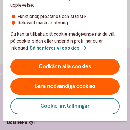
upplevelse:
Funktioner, prestanda och statistik
Relevant marknadsföring
Du kan ta tillbaka ditt cookie-medgivande när du vill,
på cookie-sidan eller under din profil när du är
inloggad.
Så hanterar vi cookies
.
Godkänn alla cookies
Sidfot
Räkna
Bara nödvändiga cookies
Ränta på ränta-kalkylator
Cookie-inställningar
Räkna på månadssparande
Bolånekalkyl