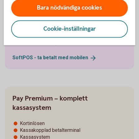
Visa, Mastercard, American Express och andra
Bara nödvändiga cookies
vanliga kort
Apple Pay, Google Pay och Samsung Pay
Support alla dagar
Cookie-inställningar
12 månaders bindningstid
99 kr/mån + från 0,79 %/transaktion
SoftPOS - ta betalt med
mobilen
Pay Premium – komplett
kassasystem
Kortinlösen
Kassakopplad betalterminal
Kassasystem