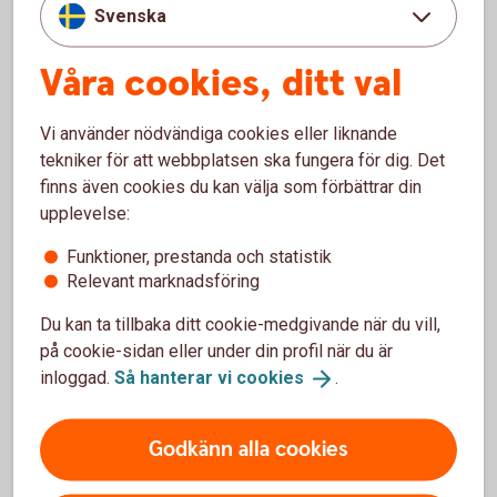
Apple Pay, Google Pay och Samsung Pay
Svenska
24 timmars utbytesservice
Support alla dagar
Våra cookies, ditt val
36 månaders bindningstid (välj12 eller 24
månader mot en extra kostnad)
Vi använder nödvändiga cookies eller liknande
Från 199 kr/mån + 0,79 %/transaktion
tekniker för att webbplatsen ska fungera för dig. Det
finns även cookies du kan välja som förbättrar din
Kortterminal och
betalterminal
upplevelse:
Funktioner, prestanda och statistik
Relevant marknadsföring
Du kan ta tillbaka ditt cookie-medgivande när du vill,
Pay Trend – gör din telefon till
på cookie-sidan eller under din profil när du är
betalterminal
inloggad.
Så hanterar vi
cookies
.
Kortinlösen
Godkänn alla cookies
Ta betalt på telefonen med app och SoftPOS-
licens