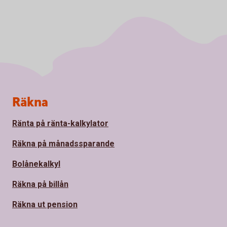
Sidfot
Räkna
Ränta på ränta-kalkylator
Räkna på månadssparande
Bolånekalkyl
Räkna på billån
Räkna ut pension