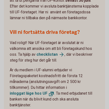
att ta ut pengarna från UF-kontot
senast 30 juni
.
Efter det kommer vi avsluta banktjänsterna kopplade
till UF-företaget. Har ni använt en företagsdosa
lämnar ni tillbaka den på närmaste bankkontor.
Vill ni fortsätta driva företag?
Vad roligt! När UF-företaget är avslutat är ni
välkomna att ansöka om att bli företagskund hos
oss. Ta hjälp av
checklistan
, där vi beskriver
steg för steg hur det går till.
Är du medlem i UF-alumni erbjuder vi
Företagspaketet kostnadsfritt de första 12
månaderna (anslutningsavgift om 2 500 kr
tillkommer). Du hittar information i
inloggat läge hos UF
. Ta med erbjudanet till
banken när du blivit kund och ska ansluta
banktjänster.