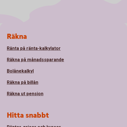
Sidfot
Räkna
Ränta på ränta-kalkylator
Räkna på månadssparande
Bolånekalkyl
Räkna på billån
Räkna ut pension
Hitta snabbt