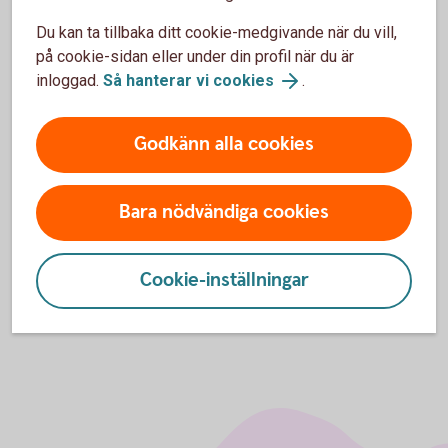
Vårt partnerskap med UF
Du kan ta tillbaka ditt cookie-medgivande när du vill,
på cookie-sidan eller under din profil när du är
inloggad.
Så hanterar vi cookies
.
För att se detta innehåll behöver du först
Godkänn alla cookies
godkänna cookies för Funktioner, prestanda
och statistik.
Bara nödvändiga cookies
Inställningar för cookies
Cookie-inställningar