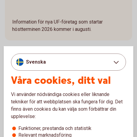
Information för nya UF-företag som startar
höstterminen 2026 kommer i augusti.
Unga är Sveriges framtid och fler företagare
Svenska
behövs, därför samarbetar Swedbank och
Våra cookies, ditt val
sparbankerna med Ung Företagsamhet - UF - och
lär unga om entreprenörskap.
Vi använder nödvändiga cookies eller liknande
tekniker för att webbplatsen ska fungera för dig. Det
finns även cookies du kan välja som förbättrar din
upplevelse:
Ung företagsamhet – över 40
år som partner
Funktioner, prestanda och statistik
Relevant marknadsföring