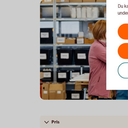
Du ka
under
Two colleagues working in front of a compu
Pris