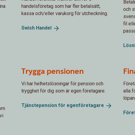
Betal
ina
handelsföretag som har fler betalsätt,
och sk
kassa och/eller varukorg för utcheckning.
svens
fil e
Swish
Handel
passa
Lösn
Trygga pensionen
Fin
Vi har helhetslösningar för pension och
Föret
trygghet för dig som är egen företagare.
alla 
löpan
Tjänstepension för
egenföretagare
dom
Före
vi