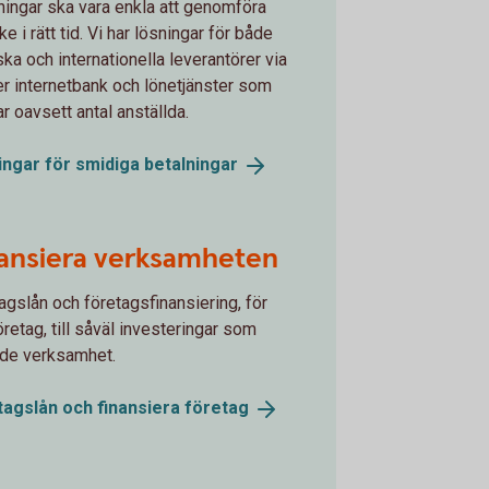
ningar ska vara enkla att genomföra
e i rätt tid. Vi har lösningar för både
ka och internationella leverantörer via
ller internetbank och lönetjänster som
r oavsett antal anställda.
ingar för smidiga
betalningar
ansiera verksamheten
agslån och företagsfinansiering, för
företag, till såväl investeringar som
de verksamhet.
tagslån och finansiera
företag