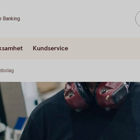
e Banking
rksamhet
Kundservice
iebolag