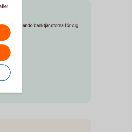
eller
tet
t grundläggande banktjänsterna för dig