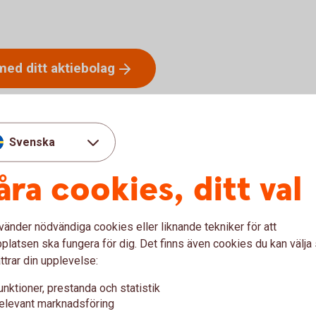
med ditt
aktiebolag
 in min ansökan?
Svenska
åra cookies, ditt val
vänder nödvändiga cookies eller liknande tekniker för att
latsen ska fungera för dig. Det finns även cookies du kan välj
 företag?
ttrar din upplevelse:
unktioner, prestanda och statistik
elevant marknadsföring