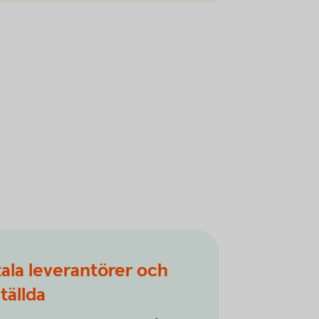
ala leverantörer och
tällda