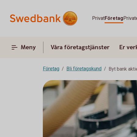
Privat
Företag
Privat
Meny
Våra företagstjänster
Er ve
Företag
Bli företagskund
Byt bank akt