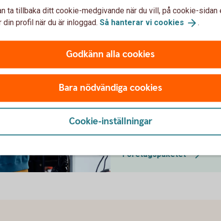
n ta tillbaka ditt cookie-medgivande när du vill, på cookie-sidan 
Företagspake
 din profil när du är inloggad.
Så hanterar vi
cookies
.
Vårt paket innehåller de mes
Godkänn alla cookies
som är entreprenör.
Bara nödvändiga cookies
Cookie-inställningar
Företagspaketet
ter