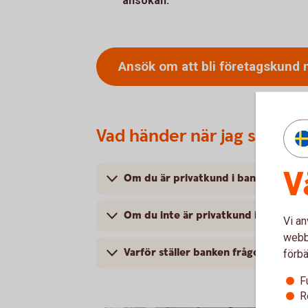
ansökan.
Ansök om att bli företagskund 
Vad händer när jag skickat
V
Om du är privatkund i banken
Om du inte är privatkund i banken
Vi an
webbp
Varför ställer banken frågor om ditt
förbä
F
R