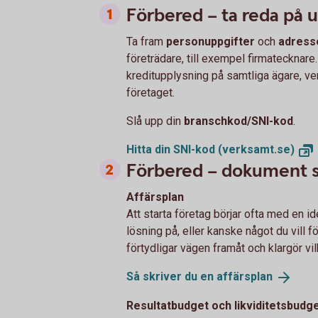
Förbered – ta reda på 
Ta fram
personuppgifter
och
adress
företrädare, till exempel firmatecknare.
kreditupplysning på samtliga ägare, v
företaget.
Slå upp din
branschkod/SNI-kod
.
Hitta din SNI-kod
(verksamt.se)
Förbered – dokument s
Affärsplan
Att starta företag börjar ofta med en id
lösning på, eller kanske något du vill fö
förtydligar vägen framåt och klargör v
Så skriver du en
affärsplan
Resultatbudget och likviditetsbudg