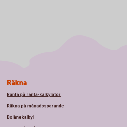
Sidfot
Räkna
Ränta på ränta-kalkylator
Räkna på månadssparande
Bolånekalkyl