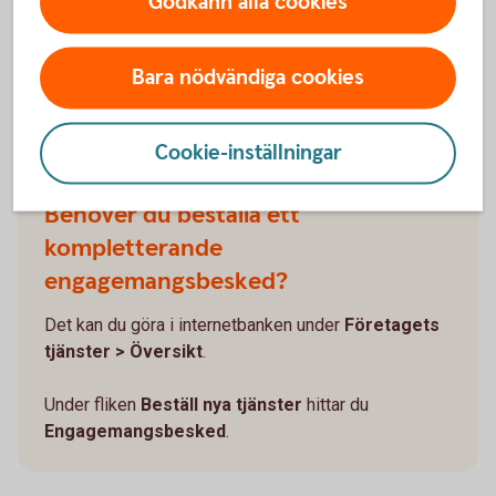
Godkänn alla cookies
Hitta ditt
engagemangs-
besked
Bara nödvändiga cookies
Cookie-inställningar
Behöver du beställa ett
kompletterande
engagemangsbesked?
Det kan du göra i internetbanken under
Företagets
tjänster > Översikt
.
Under fliken
Beställ nya tjänster
hittar du
Engagemangsbesked
.