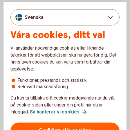
Digital Support
Svenska
Öppet alla dagar dygnet runt.
Våra cookies, ditt val
Digital
support
Vi använder nödvändiga cookies eller liknande
tekniker för att webbplatsen ska fungera för dig. Det
finns även cookies du kan välja som förbättrar din
upplevelse:
Använd tjänsterna säkert
Funktioner, prestanda och statistik
Relevant marknadsföring
Säkerhet digitala
tjänster
Du kan ta tillbaka ditt cookie-medgivande när du vill,
på cookie-sidan eller under din profil när du är
inloggad.
Så hanterar vi
cookies
.