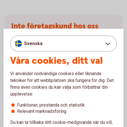
Inte företagskund hos oss
ännu?
Svenska
För att ansöka om företagslån behöver du vara kund
hos oss. Läs mer om hur du blir kund och
Våra cookies, ditt val
välkommen med din ansökan.
Vi använder nödvändiga cookies eller liknande
Bli
kund
tekniker för att webbplatsen ska fungera för dig. Det
finns även cookies du kan välja som förbättrar din
upplevelse:
Funktioner, prestanda och statistik
Frågor?
Relevant marknadsföring
Du kan ta tillbaka ditt cookie-medgivande när du vill,