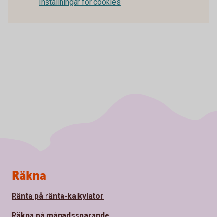
Inställningar för cookies
Sidfot
Räkna
Ränta på ränta-kalkylator
Räkna på månadssparande