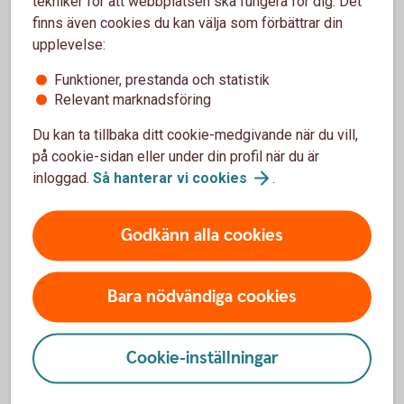
tekniker för att webbplatsen ska fungera för dig. Det
finns även cookies du kan välja som förbättrar din
Du som har fyllt 66 år vid årets ingång kan ha en total
upplevelse:
årsinkomst på 760 500 kronor innan den statliga
inkomstskatten tas ut vilket motsvarar en månadslön
Funktioner, prestanda och statistik
på 63 375 kronor. Att du som har fyllt 66 år vid årets
Relevant marknadsföring
ingång har högre brytpunkter beror på att
grundavdraget är högre.
Du kan ta tillbaka ditt cookie-medgivande när du vill,
på cookie-sidan eller under din profil när du är
inloggad.
Så hanterar vi
cookies
.
Godkänn alla cookies
Kontrollera avdragsutrymmet för
Bara nödvändiga cookies
tjänstepensionen
Cookie-inställningar
Arbetsgivare får göra avdrag för premie till
tjänstepensionsförsäkring med 35 procent av den