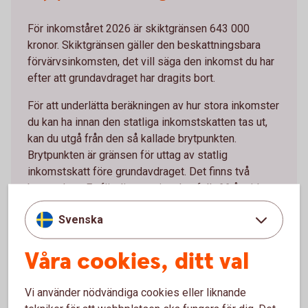
För inkomståret 2026 är skiktgränsen 643 000
kronor. Skiktgränsen gäller den beskattningsbara
förvärvsinkomsten, det vill säga den inkomst du har
efter att grundavdraget har dragits bort.
För att underlätta beräkningen av hur stora inkomster
du kan ha innan den statliga inkomstskatten tas ut,
kan du utgå från den så kallade brytpunkten.
Brytpunkten är gränsen för uttag av statlig
inkomstskatt före grundavdraget. Det finns två
brytpunkter. En för dig som inte har fyllt 66 år vid
årets ingång och en för dig som är 66 år vid årets
Svenska
ingång.
Du som inte har fyllt 66 år vid årets ingång kan ha en
Våra cookies, ditt val
total årsinkomst på 660 400 kronor (643 000 + 17
400) innan den statliga inkomstskatten börjar tas ut
Vi använder nödvändiga cookies eller liknande
vilket motsvarar en månadslön på 55 033 kronor.