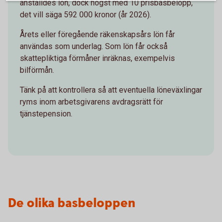
anställdes lön, dock högst med 10 prisbasbelopp,
det vill säga 592 000 kronor (år 2026).
Årets eller föregående räkenskapsårs lön får
användas som underlag. Som lön får också
skattepliktiga förmåner inräknas, exempelvis
bilförmån.
Tänk på att kontrollera så att eventuella löneväxlingar
ryms inom arbetsgivarens avdragsrätt för
tjänstepension.
De olika basbeloppen