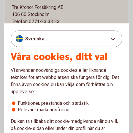
Tre Kronor Försäkring AB
106 60 Stockholm
Telefon 0771-23 33 33
Svenska
Våra cookies, ditt val
Sjukvårdsupplysning och
vårdplanering vårdförsäkring
Vi använder nödvändiga cookies eller liknande
tekniker för att webbplatsen ska fungera för dig. Det
Folksam ömsesidig sakförsäkring
finns även cookies du kan välja som förbättrar din
upplevelse:
0771-968 636
Funktioner, prestanda och statistik
Relevant marknadsföring
Du kan ta tillbaka ditt cookie-medgivande när du vill,
på cookie-sidan eller under din profil när du är
För att se detta innehåll behöver du först