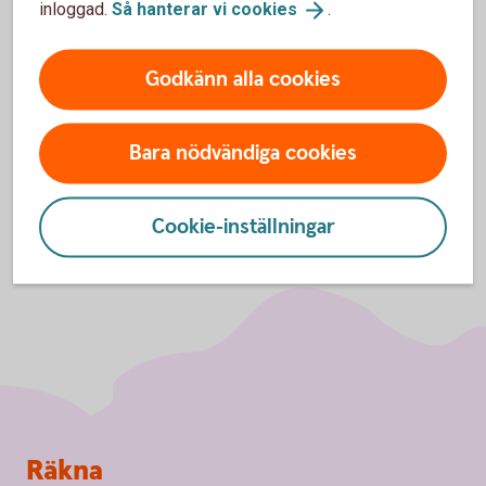
inloggad.
Så hanterar vi
cookies
.
godkänna cookies för Funktioner, prestanda
och statistik.
Godkänn alla cookies
Inställningar för cookies
Bara nödvändiga cookies
Cookie-inställningar
Sidfot
Räkna