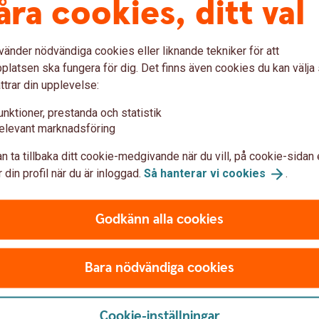
åra cookies, ditt val
120 kr
vänder nödvändiga cookies eller liknande tekniker för att
0 kr
latsen ska fungera för dig. Det finns även cookies du kan välj
ttrar din upplevelse:
0 kr
unktioner, prestanda och statistik
0 kr
elevant marknadsföring
n ta tillbaka ditt cookie-medgivande när du vill, på cookie-sidan 
 din profil när du är inloggad.
Så hanterar vi
cookies
.
r.
n och 0,50 procent på bankkontor eller via
Godkänn alla cookies
ande 500 000 kr i följande utvalda
Bara nödvändiga cookies
r
ankerna)
Cookie-inställningar