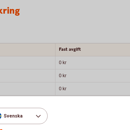
kring
Fast avgift
0 kr
0 kr
0 kr
Svenska
Fast avgift