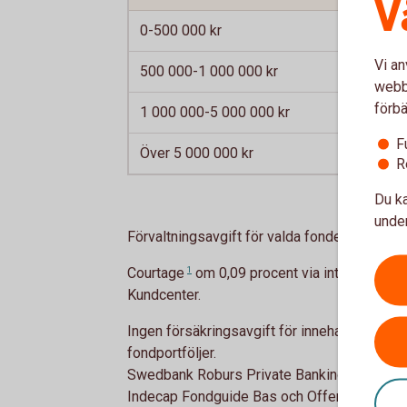
V
0-500 000 kr
Vi an
500 000-1 000 000 kr
webbp
förbä
1 000 000-5 000 000 kr
F
Över 5 000 000 kr
R
Du ka
under
Förvaltningsavgift för valda fonder tillkomme
Courtage
1
om 0,09 procent via internetbanke
Kundcenter.
Ingen försäkringsavgift för innehav överstig
fondportföljer.
Swedbank Roburs Private Banking-portfölje
Indecap Fondguide Bas och Offensiv (Sparb