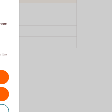
0,40 %
0,40 %
a som
0,20 %
0,10 %
eller