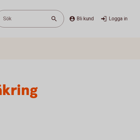
Sök
Bli kund
Logga in
äkring