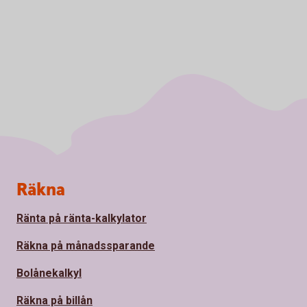
Sidfot
Räkna
Ränta på ränta-kalkylator
Räkna på månadssparande
Bolånekalkyl
Räkna på billån