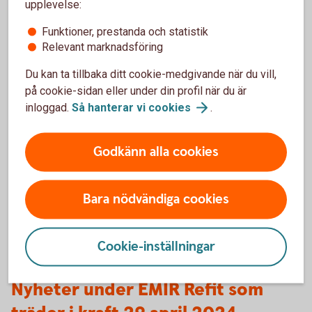
Rapporteringsavtal med Swedbank
upplevelse:
Giltigt och aktivt LEI-nummer
Funktioner, prestanda och statistik
Relevant marknadsföring
FC, FC- och NFC+
Du kan ta tillbaka ditt cookie-medgivande när du vill,
Ni som kund som är klassificerad som FC, FC- och NFC+ är
på cookie-sidan eller under din profil när du är
rapporteringsskylda under EMIR för era OTC-derivat och
inloggad.
Så hanterar vi
cookies
.
ETD transaktioner. Swedbank och sparbankerna erbjuder
hjälp med denna rapportering, så kallad delegerad
Godkänn alla cookies
rapportering, för derivataffärer som görs med eller via
Swedbank. För att erhålla tjänsten krävs:
Bara nödvändiga cookies
Rapporteringsavtal med Swedbank
Giltigt och aktivt LEI-nummer
Cookie-inställningar
Nyheter under EMIR Refit som