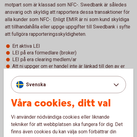
motpart som är klassad som NFC-. Swedbank är således
ansvarig och skyldig att rapportera dessa transaktioner för
alla kunder som NFC-. Enligt EMIR är ni som kund skyldiga
att tillhandahålla eller uppge uppgifter till Swedbank i syfte
att fullgöra rapporteringsskyldigheten.
Ert aktiva LEI
LEI på era förmedlare (broker)
LEI på era clearing medlem/ar
Att ni uppger om er handel inte är länkad till den av er
bedrivna verksamheten.
Svenska
Dessa uppgifter kan komma att inhämtas av er.
Ni som NFC- är dock rapporteringsskyldiga för era ETD
Våra cookies, ditt val
transaktioner. Swedbank och sparbankerna erbjuder hjälp
med denna rapportering, så kallad delegerad rapportering,
Vi använder nödvändiga cookies eller liknande
för ETD-transaktioner som görs med eller via Swedbank.
tekniker för att webbplatsen ska fungera för dig. Det
För att erhålla tjänsten krävs:
finns även cookies du kan välja som förbättrar din