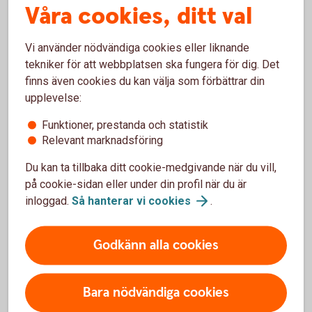
Våra cookies, ditt val
Vi använder nödvändiga cookies eller liknande
Spara hållbart
tekniker för att webbplatsen ska fungera för dig. Det
finns även cookies du kan välja som förbättrar din
Företag kan placera hållbart i fonder och låta
upplevelse:
sparpengarna göra skillnad.
Funktioner, prestanda och statistik
Relevant marknadsföring
Hållbara
fonder
Du kan ta tillbaka ditt cookie-medgivande när du vill,
på cookie-sidan eller under din profil när du är
inloggad.
Så hanterar vi
cookies
.
Alla våra fonder
Godkänn alla cookies
I fondlistan kan du hitta alla våra fonder, jämföra
fonder och se aktuella kurser.
Bara nödvändiga cookies