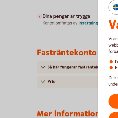
Dina pengar är trygga
V
Kontot omfattas av
insättningsgarantin
Vi an
webbp
Fasträntekonto för f
förbä
F
Så här fungerar fasträntekonto
R
Du ka
Pris
under
Mer information