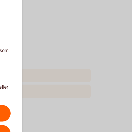
a som
eller