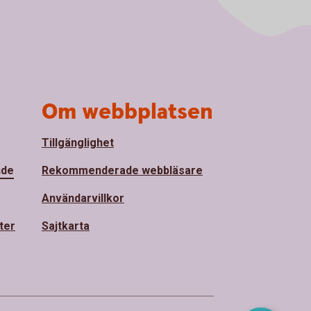
Om webbplatsen
Tillgänglighet
nde
Rekommenderade webbläsare
Användarvillkor
ter
Sajtkarta