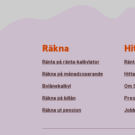
Sidfot
Räkna
Hi
Ränta på ränta-kalkylator
Ränt
Räkna på månadssparande
Hitt
Bolånekalkyl
Om 
Räkna på billån
Pre
Räkna ut pension
Jobb