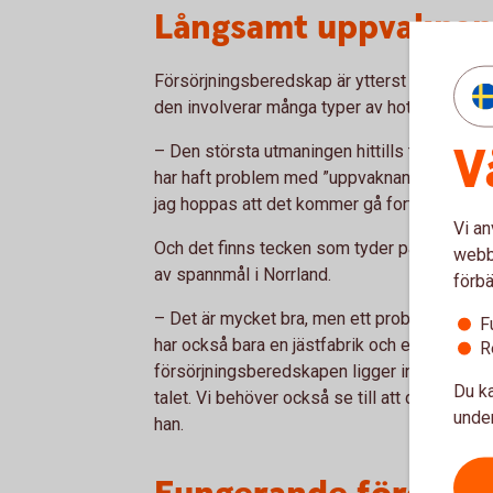
Långsamt uppvakna
Försörjningsberedskap är ytterst en fråga 
den involverar många typer av hot och många 
V
– Den största utmaningen hittills tycker jag h
har haft problem med ”uppvaknandet”. Nu börj
jag hoppas att det kommer gå fortare nu, säg
Vi an
Och det finns tecken som tyder på det. Ett ä
webbp
av spannmål i Norrland.
förbä
– Det är mycket bra, men ett problem kvarstår
F
har också bara en jästfabrik och ett sockerb
R
försörjningsberedskapen ligger inte bara i at
Du ka
talet. Vi behöver också se till att det finns 
under
han.