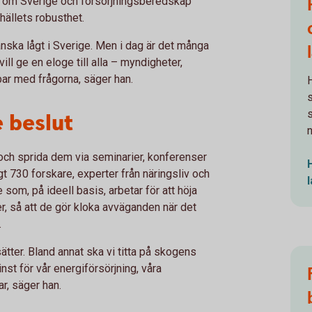
kat om Sverige och försörjningsberedskap
ällets robusthet.
nska lågt i Sverige. Men i dag är det många
ill ge en eloge till alla – myndigheter,
bar med frågorna, säger han.
 beslut
 och sprida dem via seminarier, konferenser
t 730 forskare, experter från näringsliv och
 som, på ideell basis, arbetar för att höja
r, så att de gör kloka avväganden när det
.
tter. Bland annat ska vi titta på skogens
st för vår energiförsörjning, våra
r, säger han.