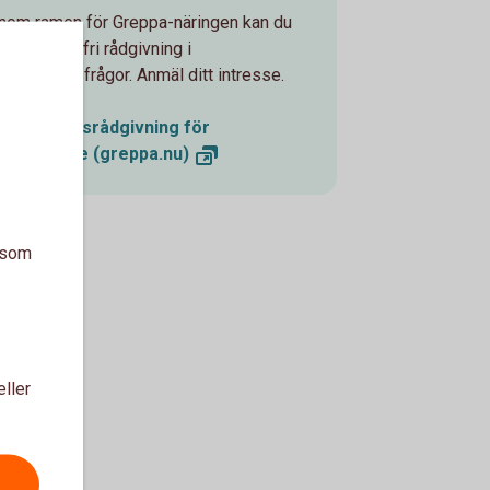
Inom ramen för Greppa-näringen kan du
få kostnadsfri rådgivning i
beredskapsfrågor. Anmäl ditt intresse.
Beredskapsrådgivning för
lantbrukare
(greppa.nu)
a som
eller