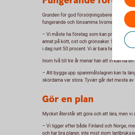
Fungerande företag 
Grunden för god försörjningsberedskap, mena
fungerande och lönsamma livsmedelsföretag 
– Vi måste ha företag som kan producera ma
annat på kött, ost och grönsaker. Självförsö
i dag runt 50 procent. Vi är bara helt självf
Inom två till tre år menar han att vi kan ha e
– Att bygga upp spannmålslagren kan ta längre 
skördarna var stora. Tyvärr går det mesta av
Gör en plan
Mycket återstår att göra och att lära, men vi 
– Vi ligger efter både Finland och Norge, m
och har bra planer, inte mist inom lantbrukss