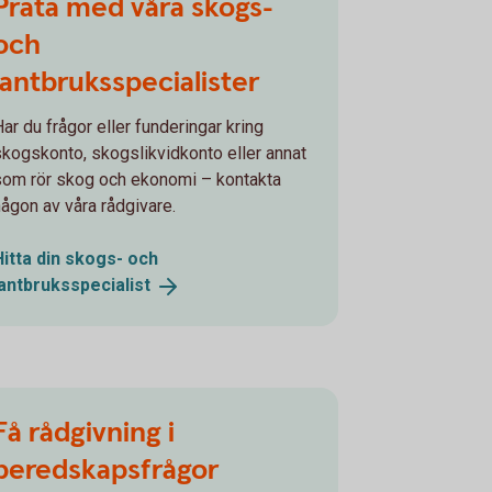
Prata med våra skogs-
och
lantbruksspecialister
Har du frågor eller funderingar kring
skogskonto, skogslikvidkonto eller annat
som rör skog och ekonomi – kontakta
någon av våra rådgivare.
Hitta din skogs- och
lantbruksspecialist
Få rådgivning i
beredskapsfrågor