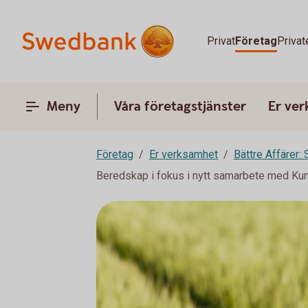
Privat
Företag
Privat
Meny
Våra företagstjänster
Er ve
Företag
Er verksamhet
Bättre Affärer:
Beredskap i fokus i nytt samarbete med Ku