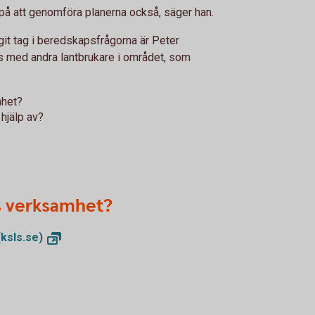
a på att genomföra planerna också, säger han.
agit tag i beredskapsfrågorna är Peter
s med andra lantbrukare i området, som
mhet?
 hjälp av?
s verksamhet?
(ksls.se)