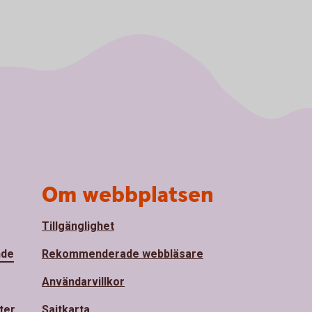
Om webbplatsen
Tillgänglighet
nde
Rekommenderade webbläsare
Användarvillkor
ter
Sajtkarta