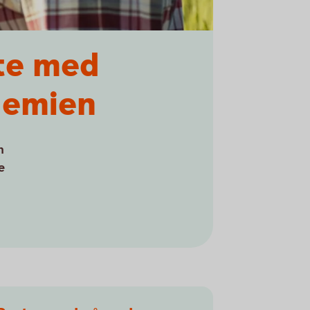
ete med
demien
m
e