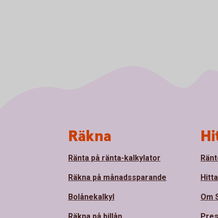
Sidfot
Räkna
Hi
Ränta på ränta-kalkylator
Ränt
Räkna på månadssparande
Hitt
Bolånekalkyl
Om 
Räkna på billån
Pre