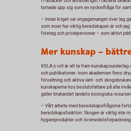
IT-attacker och anfallskriget i Ukraina ska
tornade upp sig som en nyckelfråga för samh
– Innan kriget var engagemanget över lag ga
som inser hur viktig beredskapen är och jag v
företag och privatpersoner – som aktivt job
Mer kunskap – bättre
KSLA:s roll är att ta fram kunskapsunderlag
och publikationer. Inom akademien finns dryg
förvaltning och aktiva lant- och skogsbrukare
kunskaperna hos beslutsfattare på alla nivåe
gäller brukandet landets biologiska resurser
– Vårt arbete med beredskapsfrågorna fortsä
beredskapsfunktion. Skogen är viktig inte min
hygienprodukter och livsmedelsförpackninga