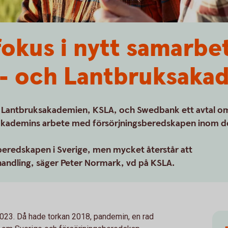
fokus i nytt samarb
s- och Lantbruksaka
h Lantbruksakademien, KSLA, och Swedbank ett avtal o
a akademins arbete med försörjningsberedskapen inom d
beredskapen i Sverige, men mycket återstår att
l handling, säger Peter Normark, vd på KSLA.
2023. Då hade torkan 2018, pandemin, en rad