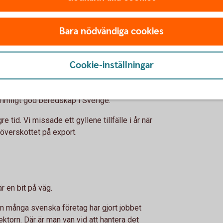
är grunden
r Peter Normark, är att det finns väl
Bara nödvändiga cookies
i fredstid.
t och vi behöver få upp volymerna bland
Cookie-inställningar
rjningsgraden för livsmedel som helhet ligger
örsörjande på morötter, socker och spannmål.
n rimligt god beredskap i Sverige.
tid. Vi missade ett gyllene tillfälle i år när
 överskottet på export.
är en bit på väg.
en många svenska företag har gjort jobbet
ektorn. Där är man van vid att hantera det