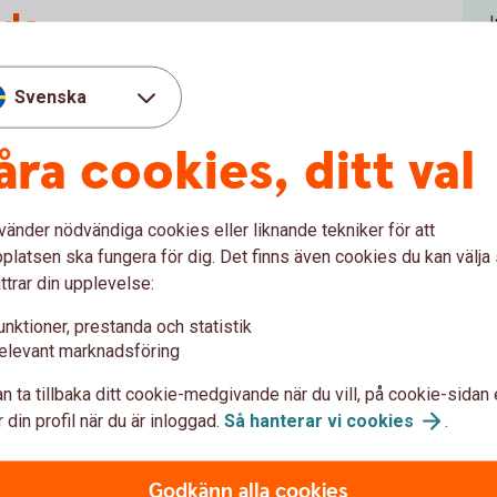
nde
om överlevnad och den är komplex, eftersom
Svenska
olika aktörer.
åra cookies, ditt val
ar varit det vi kallar insiktströghet. Sverige
ar det hända saker. Vi är ur startblocken och
er han.
vänder nödvändiga cookies eller liknande tekniker för att
r beslutet att börja bygga beredskapslager
latsen ska fungera för dig. Det finns även cookies du kan välj
ttrar din upplevelse:
 – det finns inga kvarnar i norra Sverige. Vi
unktioner, prestanda och statistik
ruk i hela landet. Lösningen på
elevant marknadsföring
t bygga lager, som vi gjorde fram till 1990-
n ta tillbaka ditt cookie-medgivande när du vill, på cookie-sidan 
fungerande flöden i våra värdekedjor, säger
 din profil när du är inloggad.
Så hanterar vi
cookies
.
Godkänn alla cookies